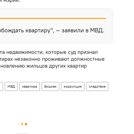
обождать квартиру", — заявили в МВД.
та недвижимости, которые суд признал
ртирах незаконно проживают должностные
тановлению жильцов других квартир
н
МВД
квартира
Бишкек
коррупция
следствие