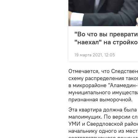
"Во что вы преврат
"наехал" на стройк
19 марта 2021, 12:05
Отмечается, что Следстве
схему распределения таког
в микрорайоне "Аламедин-
муниципального имуществ
признанная выморочной.
Эта квартира должна была 
малоимущих. По версии сле
УМИ и Свердловской райо
начальнику одного из мес
соответствующего решени