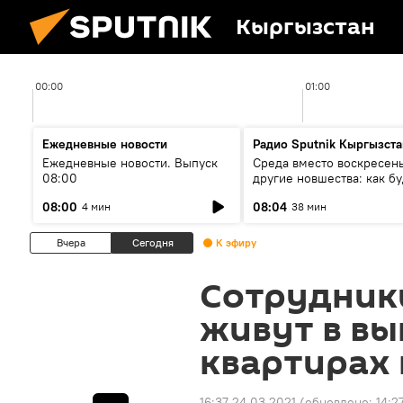
Кыргызстан
00:00
01:00
Ежедневные новости
Радио Sputnik Кыргызста
Ежедневные новости. Выпуск
Среда вместо воскресень
08:00
другие новшества: как бу
проходить выборы в КР?
08:00
08:04
4 мин
38 мин
Вчера
Сегодня
К эфиру
Сотрудник
живут в в
квартирах
16:37 24.03.2021
(обновлено:
14:2