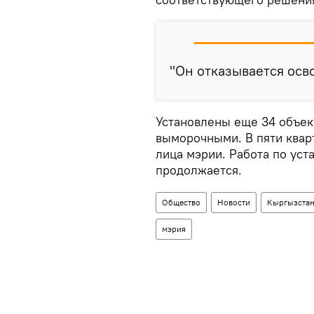
"Он отказывается осв
Установлены еще 34 объек
выморочными. В пяти ква
лица мэрии. Работа по ус
продолжается.
Общество
Новости
Кыргызста
мэрия