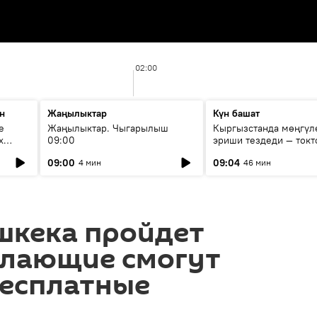
02:00
н
Жаңылыктар
Күн башат
е
Жаңылыктар. Чыгарылыш
Кыргызстанда мөңгүл
х
09:00
эриши тездеди — токт
мүмкүн эмеспи?
09:00
09:04
4 мин
46 мин
шкека пройдет
елающие смогут
бесплатные