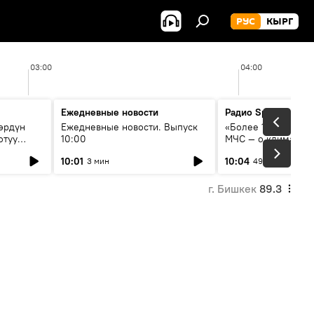
РУС
КЫРГ
03:00
04:00
Ежедневные новости
Радио Sputnik Кыр
өрдүн
Ежедневные новости. Выпуск
«Более 1200 сёл в 
отуу
10:00
МЧС — о климате, 
системе оповещен
10:01
10:04
3 мин
49 мин
населения
г. Бишкек
89.3