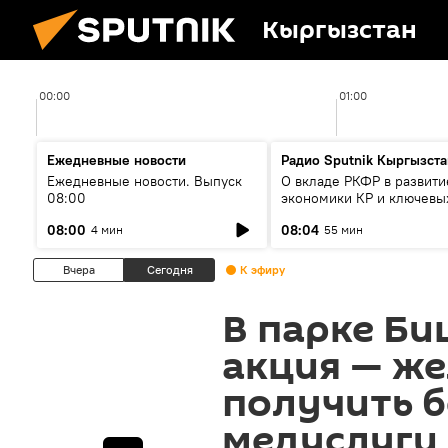
Кыргызстан
00:00
01:00
Ежедневные новости
Радио Sputnik Кыргызста
Ежедневные новости. Выпуск
О вкладе РКФР в развити
08:00
экономики КР и ключевы
секторах до 2030 года
08:00
08:04
4 мин
55 мин
Вчера
Сегодня
К эфиру
В парке Би
акция — ж
получить 
медуслуги