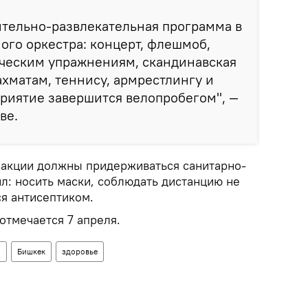
ительно-развлекательная программа в
го оркестра: концерт, флешмоб,
ическим упражнениям, скандинавская
ахматам, теннису, армрестлингу и
риятие завершится велопробегом", —
ве.
и акции должны придерживаться санитарно-
л: носить маски, соблюдать дистанцию не
ся антисептиком.
отмечается 7 апреля.
н
Бишкек
здоровье