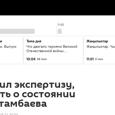
11:00
ти
Тема дня
Жаңылыктар
и. Выпуск
Что двигало героями Великой
Жаңылыктар. Чы
Отечественной войны:
вспоминая Чолпонбая
10:04
11:01
39 мин
3 мин
Тулебердиева
ил экспертизу,
ть о состоянии
Атамбаева
 15.12.2021
)