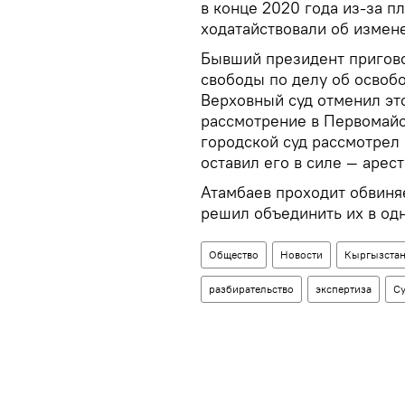
в конце 2020 года из-за п
ходатайствовали об измен
Бывший президент пригово
свободы по делу об освоб
Верховный суд отменил это
рассмотрение в Первомайс
городской суд рассмотрел
оставил его в силе — арес
Атамбаев проходит обвиня
решил объединить их в од
Общество
Новости
Кыргызста
разбирательство
экспертиза
Су