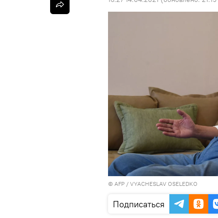
©
AFP
/ VYACHESLAV OSELEDKO
Подписаться