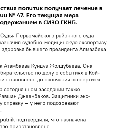
вствия политик получает лечение в
ии № 47. Его текущая мера
 содержанием в СИЗО ГКНБ.
Судья Первомайского районного суда
назначил судебно-медицинскую экспертизу
 здоровья бывшего президента Алмазбека
к Атамбаева Кундуз Жолдубаева. Она
збирательство по делу о событиях в Кой-
приостановлено до окончания экспертизы.
а сегодняшнем заседании также
Равшан Джеенбеков. Защитники экс-
у справку — у него подозревают
.
utnik подтвердили, что назначена
ство приостановлено.