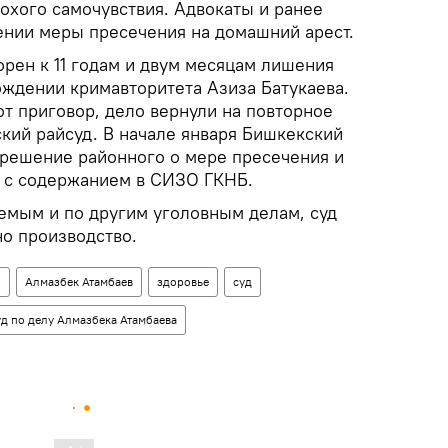
лохого самочувствия. Адвокаты и ранее
ении меры пресечения на домашний арест.
рен к 11 годам и двум месяцам лишения
ождении кримавторитета Азиза Батукаева.
т приговор, дело вернули на повторное
кий райсуд. В начале января Бишкекский
 решение районного о мере пресечения и
т с содержанием в СИЗО ГКНБ.
емым и по другим уголовным делам, суд
но производство.
н
Алмазбек Атамбаев
здоровье
суд
д по делу Алмазбека Атамбаева