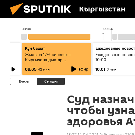
Кыргызстан
09:00
09:54
Күн башат
Ежедневные новос
лыш
Жылына 17% киреше —
Ежедневные новост
Кыргызстандыктар
10:00
мамлекеттик баалуу
эфир
09:05
10:01
42 мин
3 мин
кагаздарды кантип сатып алат?
Вчера
Сегодня
Суд назнач
чтобы узна
здоровья 
16:27 14.04.2021
(обновлено:
21:19