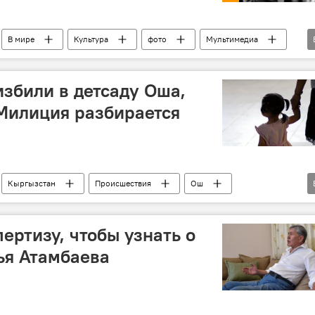
В мире
Культура
фото
Мультимедиа
карьера
скандал
Фотолента
избили в детсаду Оша,
 Милиция разбирается
Кыргызстан
Происшествия
Ош
детский сад
УВД
ертизу, чтобы узнать о
ья Атамбаева