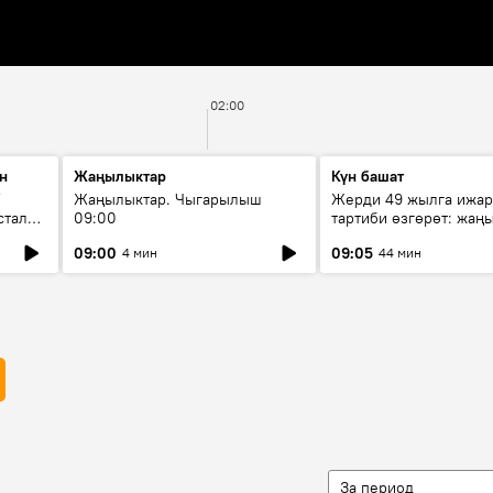
02:00
н
Жаңылыктар
Күн башат
F
Жаңылыктар. Чыгарылыш
Жерди 49 жылга ижар
стала
09:00
тартиби өзгөрөт: жаңы
эмнени көздөйт?
09:00
09:05
4 мин
44 мин
За период