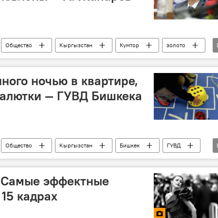
Общество
Кыргызстан
Кумтор
золото
умтора" в $3 млрд
нного ночью в квартире,
малютки — ГУВД Бишкека
Общество
Кыргызстан
Бишкек
ГУВД
милиция
. Самые эффектные
 15 кадрах