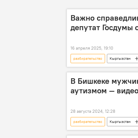
Важно справедлив
депутат Госдумы 
16 апреля 2025, 19:10
разбирательство
Кыргызстан
В Бишкеке мужчин
аутизмом — видео
28 августа 2024, 12:28
разбирательство
Кыргызстан
милиция
видео