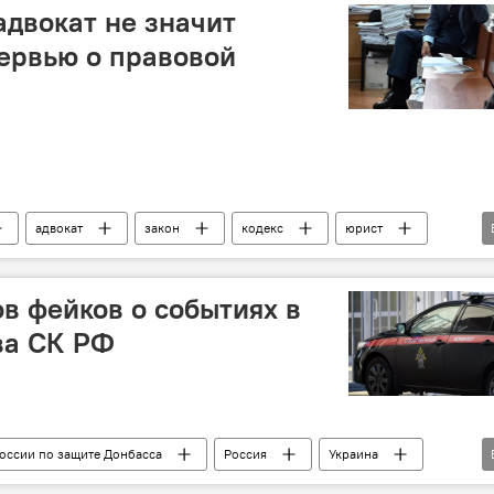
адвокат не значит
ервью о правовой
адвокат
закон
кодекс
юрист
ов фейков о событиях в
ва СК РФ
оссии по защите Донбасса
Россия
Украина