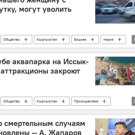
утку, могут уволить
Общество
Кыргызстан
Бишкек
мэрия
увольнение
убе аквапарка на Иссык-
 аттракционы закроют
Общество
Кыргызстан
Происшествия
Смерть парня в трубе аквапарка на Иссык-Куле
о смертельным случаям
новлены — А. Жапаров