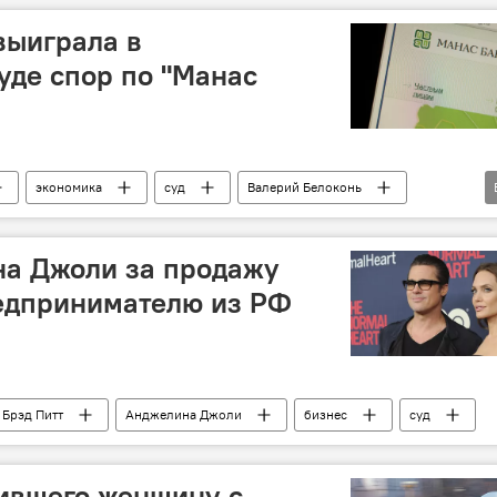
выиграла в
де спор по "Манас
экономика
суд
Валерий Белоконь
е
 на Джоли за продажу
редпринимателю из РФ
Брэд Питт
Анджелина Джоли
бизнес
суд
тившего женщину с