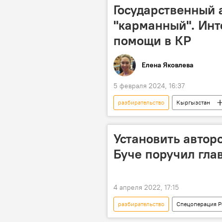
Государственный 
"карманный". Инт
помощи в КР
Елена Яковлева
5 февраля 2024, 16:37
разбирательство
Кыргызстан
суд
интервью
Установить автор
Буче поручил гла
4 апреля 2022, 17:15
разбирательство
Спецоперация Р
Буча
фейк