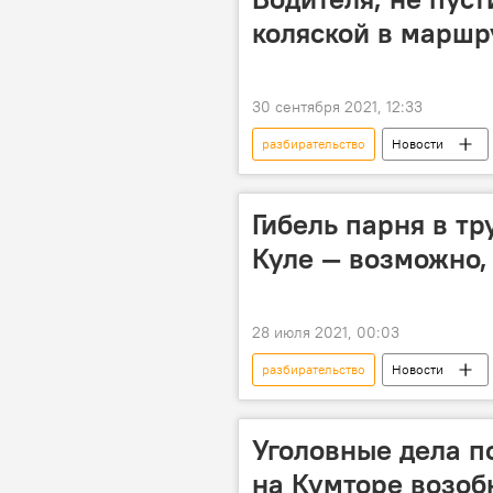
коляской в маршр
30 сентября 2021, 12:33
разбирательство
Новости
микроавтобус
водитель
Гибель парня в тр
Куле — возможно,
28 июля 2021, 00:03
разбирательство
Новости
Иссык-Куль
смерть
Уголовные дела п
на Кумторе возоб