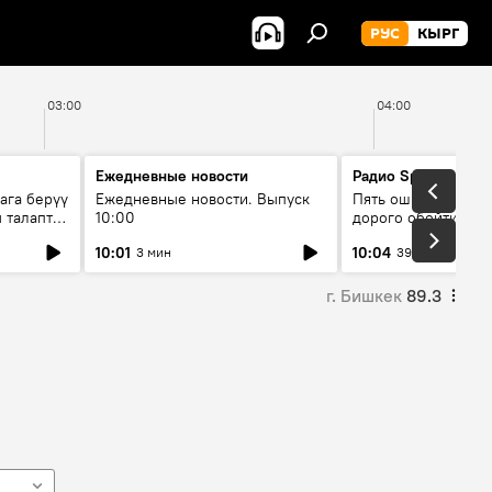
РУС
КЫРГ
03:00
04:00
Ежедневные новости
Радио Sputnik Кыр
ага берүү
Ежедневные новости. Выпуск
Пять ошибок котор
 талаптар
10:00
дорого обойтись п
жилья
10:01
10:04
3 мин
39 мин
г. Бишкек
89.3