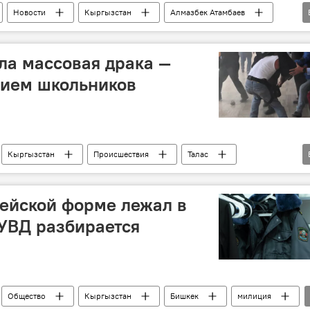
Новости
Кыргызстан
Алмазбек Атамбаев
ертиза
Суд по делу Алмазбека Атамбаева
ла массовая драка —
тием школьников
Кыргызстан
Происшествия
Талас
ейской форме лежал в
 УВД разбирается
Общество
Кыргызстан
Бишкек
милиция