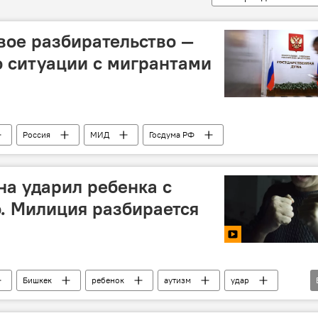
ое разбирательство —
о ситуации с мигрантами
Россия
МИД
Госдума РФ
а ударил ребенка с
. Милиция разбирается
Бишкек
ребенок
аутизм
удар