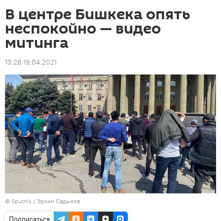
В центре Бишкека опять
неспокойно — видео
митинга
13:28 19.04.2021
©
Sputnik
/ Эркин Садыков
Подписаться