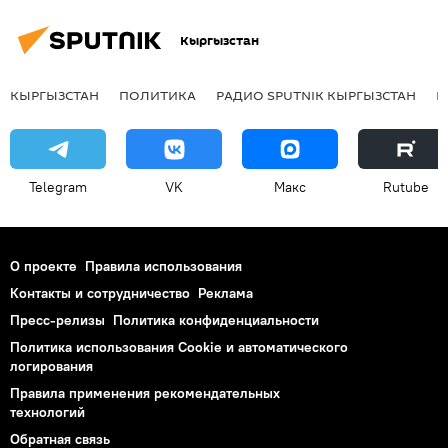
Кыргызстан
КЫРГЫЗСТАН
ПОЛИТИКА
РАДИО SPUTNIK КЫРГЫЗСТАН
Р
Telegram
VK
Макс
Rutube
О проекте
Правила использования
Контакты и сотрудничество
Реклама
Пресс-релизы
Политика конфиденциальности
Политика использования Cookie и автоматического
логирования
Правила применения рекомендательных
технологий
Обратная связь