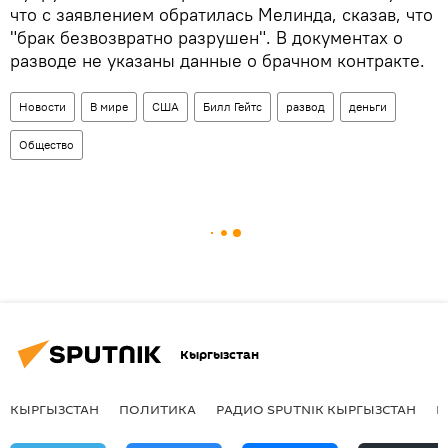
что с заявлением обратилась Мелинда, сказав, что
"брак безвозвратно разрушен". В документах о
разводе не указаны данные о брачном контракте.
Новости
В мире
США
Билл Гейтс
развод
деньги
Общество
Кыргызстан
КЫРГЫЗСТАН
ПОЛИТИКА
РАДИО SPUTNIK КЫРГЫЗСТАН
Р