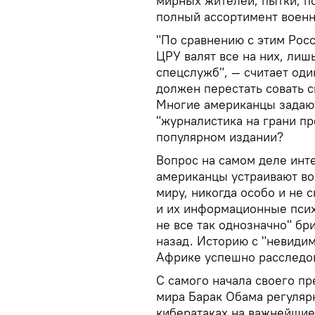
мирных жителей, пытки, п
полный ассортимент военн
"По сравнению с этим Росс
ЦРУ валят все на них, лиш
спецслужб", — считает од
должен перестать совать с
Многие американцы задают
"журналистика на грани пр
популярном издании?
Вопрос на самом деле инте
американцы устраивают во
миру, никогда особо и не 
и их информационные психи
не все так однозначно" бр
назад. Историю с "невиди
Африке успешно расследова
С самого начала своего п
мира Барак Обама регуляр
кибератаках на важнейшие