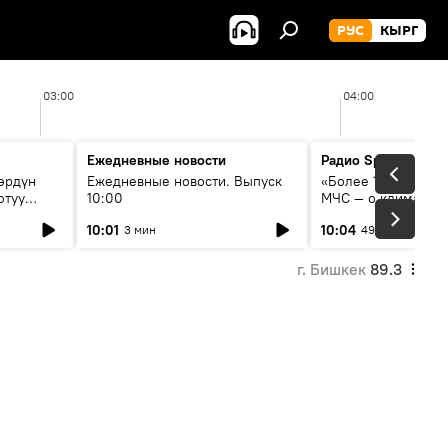
РУС
КЫРГ
03:00
04:00
Ежедневные новости
Радио Sputnik Кыр
өрдүн
Ежедневные новости. Выпуск
«Более 1200 сёл в 
отуу
10:00
МЧС — о климате, 
системе оповещен
10:01
10:04
3 мин
49 мин
населения
г. Бишкек
89.3