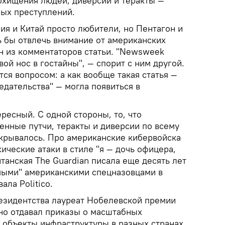
охищения людей, диверсии и теракты —
ых преступлений.
ия и Китай просто любители, но Пентагон и
ь бы отвлечь внимание от американских
ин из комментаторов статьи. "Newsweek
вой нос в гостайны", — спорит с ним другой.
ся вопросом: а как вообще такая статья —
едательства" — могла появиться в
ресный. С одной стороны, то, что
енные путчи, теракты и диверсии по всему
скрывалось. Про американские кибервойска
ческие атаки в стиле "я — дочь офицера,
итанская The Guardian писала еще десять лет
мыми" американскими спецназовцами в
ла Politico.
резидентства лауреат Нобелевской премии
но отдавал приказы о масштабных
 объекты инфраструктуры в разных странах.