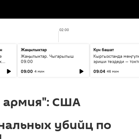
02:00
н
Жаңылыктар
Күн башат
е
Жаңылыктар. Чыгарылыш
Кыргызстанда мөңгүл
х
09:00
эриши тездеди — токт
мүмкүн эмеспи?
09:00
09:04
4 мин
46 мин
 армия": США
нальных убийц по
у