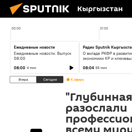
Кыргызстан
00:00
01:00
Ежедневные новости
Радио Sputnik Кыргызста
Ежедневные новости. Выпуск
О вкладе РКФР в развити
08:00
экономики КР и ключевы
секторах до 2030 года
08:00
08:04
4 мин
55 мин
Вчера
Сегодня
К эфиру
"Глубинная
разослали
профессио
всему мир