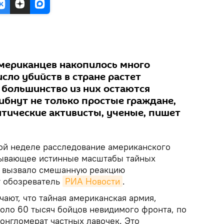
американцев накопилось много
исло убийств в стране растет
большинство из них остаются
ибнут не только простые граждане,
итические активисты, ученые, пишет
ой неделе расследование американского
ывающее истинные масштабы тайных
 вызвало смешанную реакцию
т обозреватель
РИА Новости
.
ают, что тайная американская армия,
оло 60 тысяч бойцов невидимого фронта, по
конгломерат частных лавочек. Это