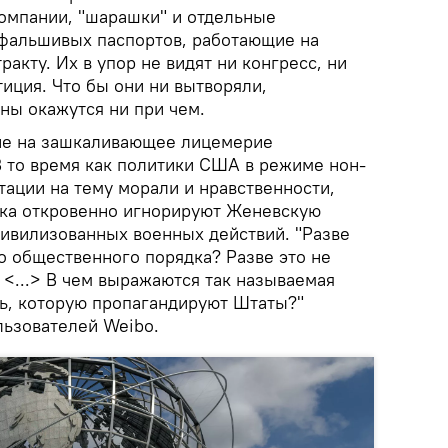
омпании, "шарашки" и отдельные
фальшивых паспортов, работающие на
акту. Их в упор не видят ни конгресс, ни
тиция. Что бы они ни вытворяли,
ны окажутся ни при чем.
ие на зашкаливающее лицемерие
В то время как политики США в режиме нон-
тации на тему морали и нравственности,
ска откровенно игнорируют Женевскую
цивилизованных военных действий. "Разве
о общественного порядка? Разве это не
 <...> В чем выражаются так называемая
ть, которую пропагандируют Штаты?"
льзователей Weibo.