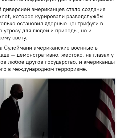
 диверсией американцев стало создание
xnet, которое курировали разведслужбы
только остановил ядерные центрифуги в
 угрозу для людей и природы, но и
сему свету.
а Сулеймани американские военные в
аде — демонстративно, жестоко, на глазах у
ное любое другое государство, и американцы
его в международном терроризме.