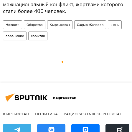
межнациональный конфликт, жертвами которого
стали более 400 человек.
Новости
Общество
Кыргызстан
Садыр Жапаров
июнь
обращение
события
Кыргызстан
КЫРГЫЗСТАН
ПОЛИТИКА
РАДИО SPUTNIK КЫРГЫЗСТАН
Р