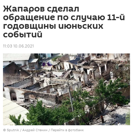
Жапаров сделал
обращение по случаю 11-й
годовщины июньских
событий
11:03 10.06.2021
©
Sputnik
/ Андрей Стенин
/
Перейти в фотобанк