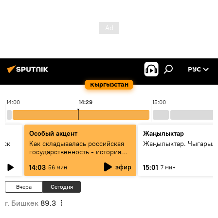
РУС
Кыргызстан
14:00
14:29
15:00
Особый акцент
Жаңылыктар
уск
Как складывалась российская
Жаңылыктар. Чыгарыл
государственность - история
России и геополитика Евразии
эфир
14:03
15:01
56 мин
7 мин
глазами аналитиков
Вчера
Сегодня
г. Бишкек
89.3