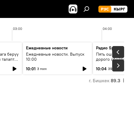
РУС
КЫРГ
03:00
04:00
Ежедневные новости
Радио Sputnik Кыр
ага берүү
Ежедневные новости. Выпуск
Пять ошибок котор
 талаптар
10:00
дорого обойтись п
жилья
10:01
10:04
3 мин
39 мин
г. Бишкек
89.3