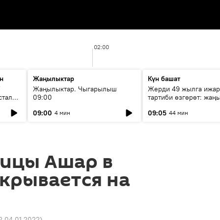
02:00
н
Жаңылыктар
Күн башат
F
Жаңылыктар. Чыгарылыш
Жерди 49 жылга ижар
стала
09:00
тартиби өзгөрөт: жаңы
эмнени көздөйт?
09:00
09:05
4 мин
44 мин
лицы Ашар в
крывается на
2 04.01.2022
)