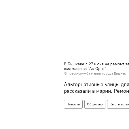
В Бишкеке с 27 июня на ремонт з
жилмассива "Ак-Орго"
©
пресс-служба мэрии города Бишкек
Альтернативные улицы для
рассказали в мэрии. Ремон
Новости
Общество
Кыргызста