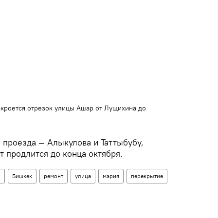
акроется отрезок улицы Ашар от Лущихина до
 проезда — Алыкулова и Таттыбубу,
т продлится до конца октября.
н
Бишкек
ремонт
улица
мэрия
перекрытие