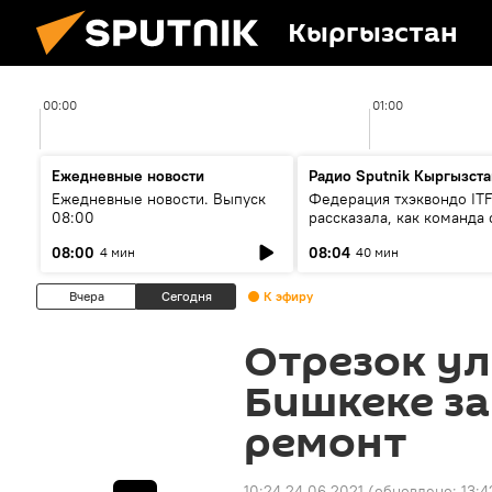
Кыргызстан
00:00
01:00
Ежедневные новости
Радио Sputnik Кыргызста
Ежедневные новости. Выпуск
Федерация тхэквондо IT
08:00
рассказала, как команда 
жертвой мошенников
08:00
08:04
4 мин
40 мин
Вчера
Сегодня
К эфиру
Отрезок у
Бишкеке за
ремонт
10:24 24.06.2021
(обновлено:
13:4