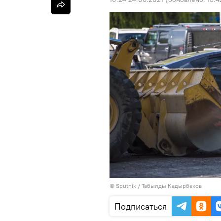
©
Sputnik / Табылды Кадырбеков
Подписаться