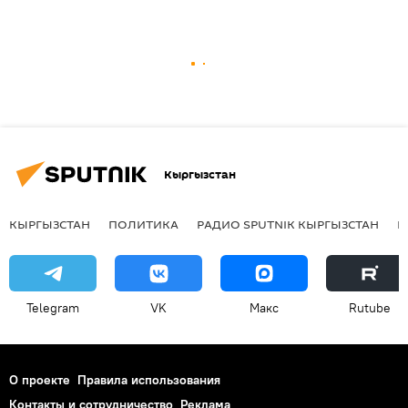
Кыргызстан
КЫРГЫЗСТАН
ПОЛИТИКА
РАДИО SPUTNIK КЫРГЫЗСТАН
Р
Telegram
VK
Макс
Rutube
О проекте
Правила использования
Контакты и сотрудничество
Реклама