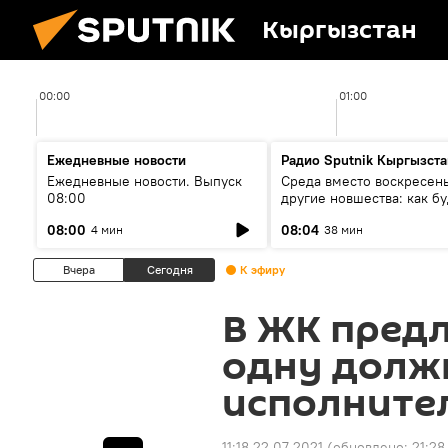
Кыргызстан
00:00
01:00
Ежедневные новости
Радио Sputnik Кыргызста
Ежедневные новости. Выпуск
Среда вместо воскресень
08:00
другие новшества: как бу
проходить выборы в КР?
08:00
08:04
4 мин
38 мин
Вчера
Сегодня
К эфиру
В ЖК пред
одну долж
исполните
11:18 22.07.2021
(обновлено:
21:28