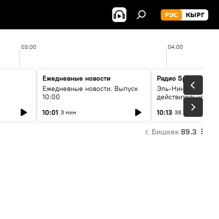
РУС
КЫРГ
03:00
04:00
Ежедневные новости
Радио Sputnik Кыр
Ежедневные новости. Выпуск
Эль-Ниньо, жара и 
10:00
действительно вли
 өнүгүү
погоду в Кыргызст
10:01
10:13
3 мин
38 мин
г. Бишкек
89.3