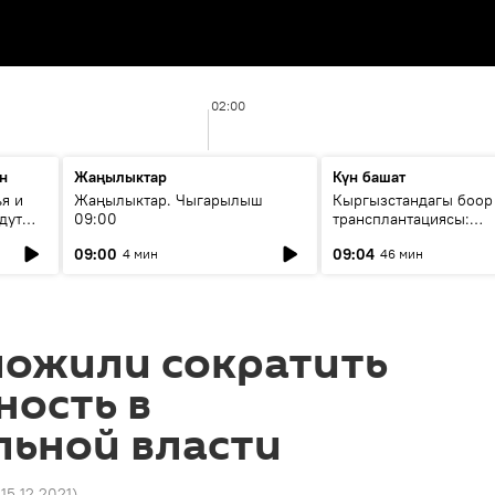
02:00
н
Жаңылыктар
Күн башат
я и
Жаңылыктар. Чыгарылыш
Кыргызстандагы боор
дут
09:00
трансплантациясы:
жетишкендиктер жана
09:00
09:04
4 мин
46 мин
келечеги
ложили сократить
ность в
льной власти
 15.12.2021
)