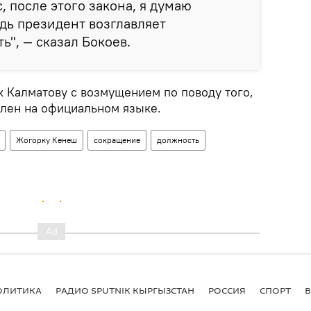
, после этого закона, я думаю
едь президент возглавляет
ь", — сказал Бокоев.
к Калматову с возмущением по поводу того,
влен на официальном языке.
Жогорку Кенеш
сокращение
должность
ОЛИТИКА
РАДИО SPUTNIK КЫРГЫЗСТАН
РОССИЯ
СПОРТ