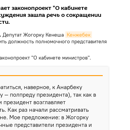
ает законопроект "О кабинете
бсуждения зашла речь о сокращении
сти.
.
Депутат Жогорку Кенеша
Кенжебек 
ть должность полномочного представителя
аконопроект "О кабинете министров".
ратиться, наверное, к Анарбеку
 — полпреду президента), так как в
и президент возглавляет
ь. Как раз начали рассматривать
не. Мое предложение: в Жогорку
чные представители президента и