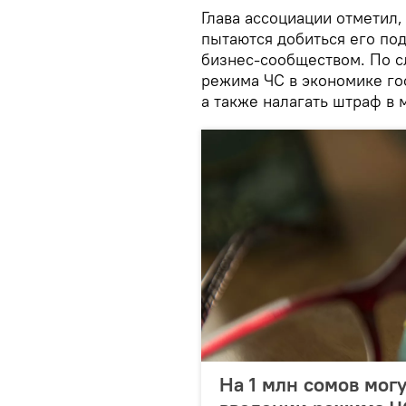
Глава ассоциации отметил,
пытаются добиться его по
бизнес-сообществом. По с
режима ЧС в экономике го
а также налагать штраф в 
На 1 млн сомов мог