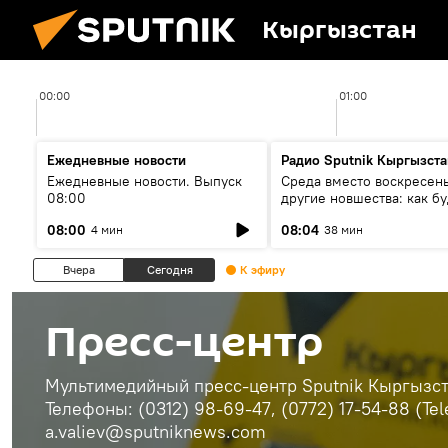
Кыргызстан
00:00
01:00
Ежедневные новости
Радио Sputnik Кыргызста
Ежедневные новости. Выпуск
Среда вместо воскресень
08:00
другие новшества: как бу
проходить выборы в КР?
08:00
08:04
4 мин
38 мин
Вчера
Сегодня
К эфиру
Пресс-центр
Мультимедийный пресс-центр Sputnik Кыргызста
Телефоны: (0312) 98-69-47, (0772) 17-54-88 (Te
a.valiev@sputniknews.com