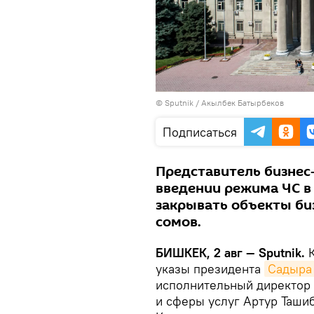
©
Sputnik / Акылбек Батырбеков
Подписаться
Представитель бизнес-
введении режима ЧС в
закрывать объекты би
сомов.
БИШКЕК, 2 авг — Sputnik.
К
указы президента
Садыра
исполнительный директор 
и сферы услуг Артур Ташиб