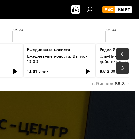
РУС
КЫРГ
03:00
04:00
Ежедневные новости
Радио Sputnik Кыр
Ежедневные новости. Выпуск
Эль-Ниньо, жара и 
10:00
действительно вли
 өнүгүү
погоду в Кыргызст
10:01
10:13
3 мин
38 мин
г. Бишкек
89.3