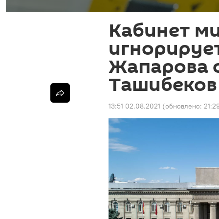
Кабинет м
игнорируе
Жапарова о
Ташибеков
13:51 02.08.2021
(обновлено:
21:2