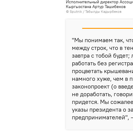
Исполнительный директор Ассоци
Кыргызстана Артур Ташибеков
©
Sputnik / Табылды Кадырбеков
"Мы понимаем так, чт
между строк, что в те
завтра с тобой будет;
работать без регистра
процветать крышевание
намного хуже, чем в 
законопроект (о введ
не доработать, говор
придется. Мы сожалее
указы президента о з
предпринимателей", —