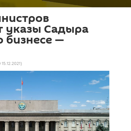
инистров
т указы Садыра
 бизнесе —
9 15.12.2021
)