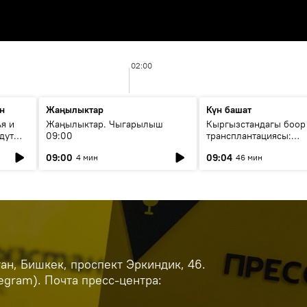
02:00
н
Жаңылыктар
Күн башат
я и
Жаңылыктар. Чыгарылыш
Кыргызстандагы боор
дут
09:00
трансплантациясы:
жетишкендиктер жана
09:00
09:04
4 мин
46 мин
келечеги
н, Бишкек, проспект Эркиндик, 46.
legram). Почта пресс-центра: