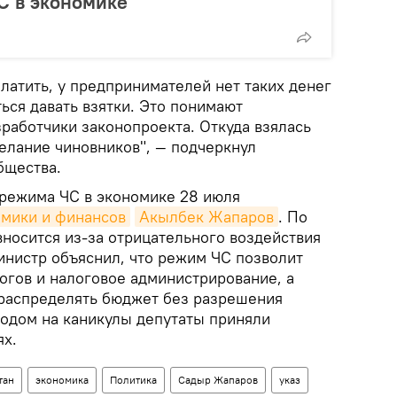
С в экономике
атить, у предпринимателей нет таких денег
ться давать взятки. Это понимают
работчики законопроекта. Откуда взялась
елание чиновников", — подчеркнул
бщества.
 режима ЧС в экономике 28 июля
омики и финансов
Акылбек Жапаров
. По
вносится из-за отрицательного воздействия
инистр объяснил, что режим ЧС позволит
огов и налоговое администрирование, а
распределять бюджет без разрешения
одом на каникулы депутаты приняли
ях.
тан
экономика
Политика
Садыр Жапаров
указ