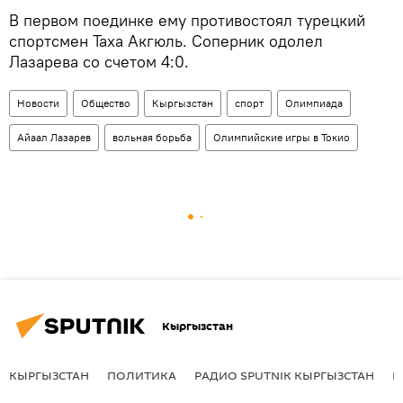
В первом поединке ему противостоял турецкий
спортсмен Таха Акгюль. Соперник одолел
Лазарева со счетом 4:0.
Новости
Общество
Кыргызстан
спорт
Олимпиада
Айаал Лазарев
вольная борьба
Олимпийские игры в Токио
Кыргызстан
КЫРГЫЗСТАН
ПОЛИТИКА
РАДИО SPUTNIK КЫРГЫЗСТАН
Р