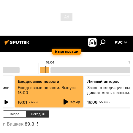
РУС
Кыргызстан
16:04
17
Ежедневные новости
Личный интерес
н изи
Ежедневные новости. Выпуск
Закон о медиации: смо
16:00
диалог стать главным
т?
инструментом примире
эфир
16:01
16:08
7 мин
55 мин
Кыргызстане?
Вчера
Сегодня
г. Бишкек
89.3