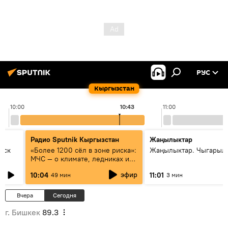
РУС
Кыргызстан
10:00
10:43
11:00
Радио Sputnik Кыргызстан
Жаңылыктар
уск
«Более 1200 сёл в зоне риска»:
Жаңылыктар. Чыгарылы
МЧС — о климате, ледниках и
системе оповещения
эфир
10:04
11:01
49 мин
3 мин
населения
Вчера
Сегодня
г. Бишкек
89.3