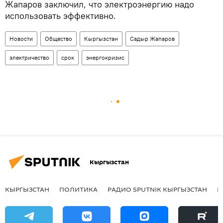
Жапаров заключил, что электроэнергию надо
использовать эффективно.
Новости
Общество
Кыргызстан
Садыр Жапаров
электричество
срок
энергокризис
Кыргызстан
КЫРГЫЗСТАН
ПОЛИТИКА
РАДИО SPUTNIK КЫРГЫЗСТАН
Р