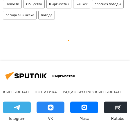
Новости
Общество
Кыргызстан
Бишкек
прогноз погоды
погода в Бишкеке
погода
Кыргызстан
КЫРГЫЗСТАН
ПОЛИТИКА
РАДИО SPUTNIK КЫРГЫЗСТАН
Р
Telegram
VK
Макс
Rutube