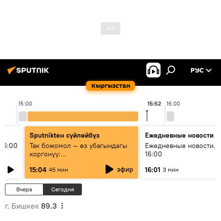
РУС
Кыргызстан
15:00
15:52
16:00
Sputnikteн сүйлөйбүз
Ежедневные новости
15:00
Так божомол — өз убагындагы
Ежедневные новости. 
коргонуу:
16:00
гидрометеорологиялык кызмат
эфир
15:04
16:01
45 мин
3 мин
кантип өркүндөтүлүүдө
Вчера
Сегодня
г. Бишкек
89.3