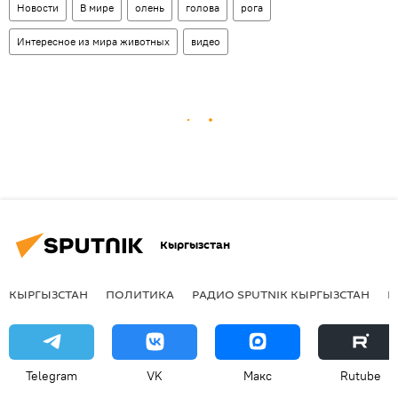
Новости
В мире
олень
голова
рога
Интересное из мира животных
видео
Кыргызстан
КЫРГЫЗСТАН
ПОЛИТИКА
РАДИО SPUTNIK КЫРГЫЗСТАН
Р
Telegram
VK
Макс
Rutube