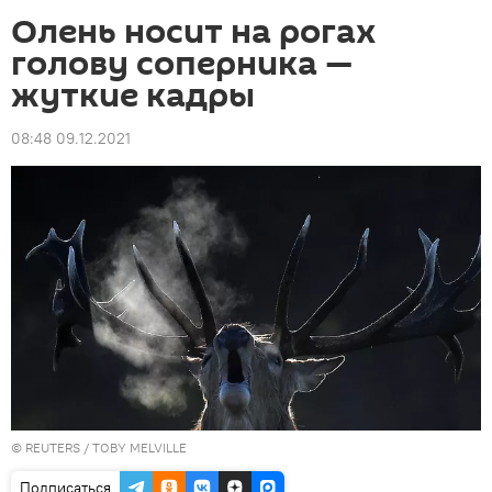
Олень носит на рогах
голову соперника —
жуткие кадры
08:48 09.12.2021
©
REUTERS
/ TOBY MELVILLE
Подписаться