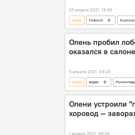
23 апреля 2021, 13:09
олень
Новости
Кыргызс
контрабанда
машина
Олень пробил лоб
оказался в салон
5 апреля 2021, 09:23
олень
видео
Мультимед
автобус
инцидент
Олени устроили 
хоровод — завор
1 апреля 2021, 09:20