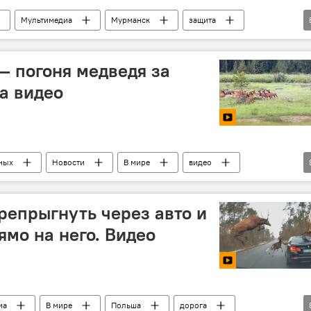
Мультимедиа
Мурманск
защита
мира животных
танец
 — погоня медведя за
а видео
ных
Новости
В мире
видео
медведь
погоня
репрыгнуть через авто и
ямо на него. Видео
иа
В мире
Польша
дорога