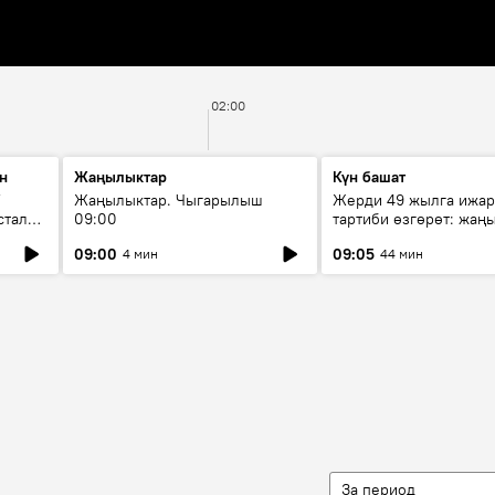
02:00
н
Жаңылыктар
Күн башат
F
Жаңылыктар. Чыгарылыш
Жерди 49 жылга ижар
стала
09:00
тартиби өзгөрөт: жаңы
эмнени көздөйт?
09:00
09:05
4 мин
44 мин
За период