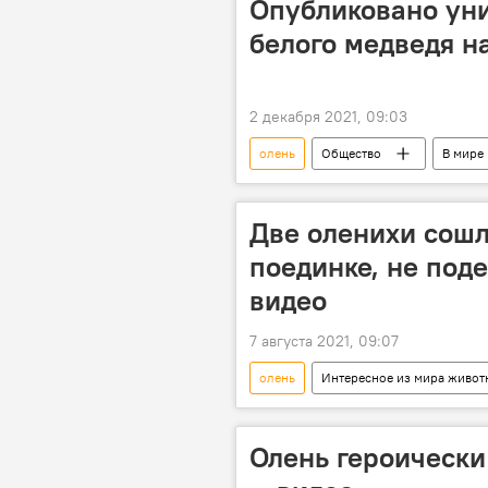
Опубликовано уни
белого медведя на
2 декабря 2021, 09:03
олень
Общество
В мире
видео
Мультимедиа
Две оленихи сошл
поединке, не под
видео
7 августа 2021, 09:07
олень
Интересное из мира живот
Мультимедиа
Видеоклуб
Олень героически