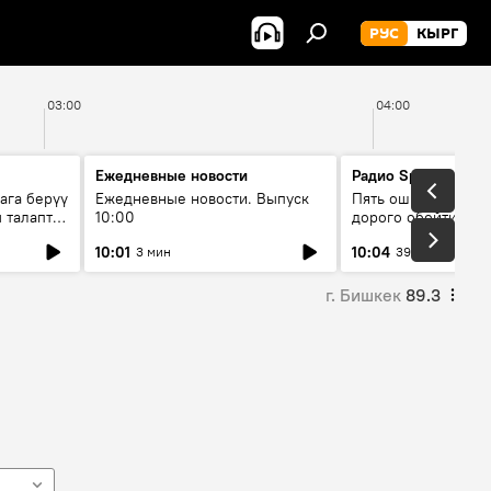
РУС
КЫРГ
03:00
04:00
Ежедневные новости
Радио Sputnik Кыр
ага берүү
Ежедневные новости. Выпуск
Пять ошибок котор
 талаптар
10:00
дорого обойтись п
жилья
10:01
10:04
3 мин
39 мин
г. Бишкек
89.3