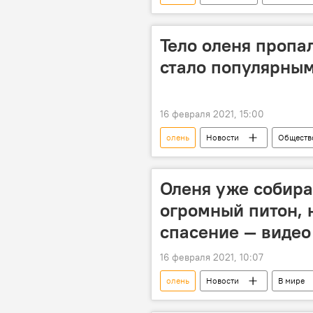
машина
прыжок
И
Тело оленя пропа
стало популярным
16 февраля 2021, 15:00
олень
Новости
Обществ
соцсети
загадка
ф
Оленя уже собира
огромный питон,
спасение — видео
16 февраля 2021, 10:07
олень
Новости
В мире
Таиланд
питон
пр