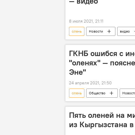
— видео
8 июля 2021, 21:11
олень
Новости
видео
животные
ястреб
ГКНБ ошибся с ин
"оленях" — поясн
Эне"
24 апреля 2021, 21:50
олень
Общество
Новост
животные
Пять оленей на м
из Кыргызстана в