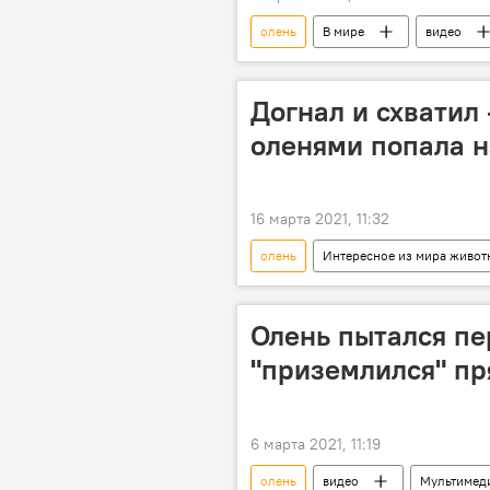
олень
В мире
видео
нападение
Интересное из 
Догнал и схватил
оленями попала н
16 марта 2021, 11:32
олень
Интересное из мира живот
Мультимедиа
Видеоклуб
Олень пытался пе
"приземлился" пр
6 марта 2021, 11:19
олень
видео
Мультимед