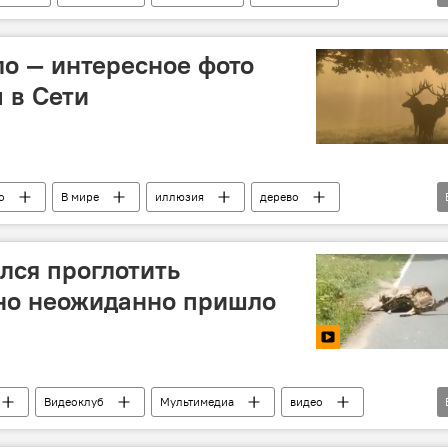
нтересное из мира животных
ло — интересное фото
 в Сети
о
В мире
иллюзия
дерево
ото
лся проглотить
 но неожиданно пришло
Видеоклуб
Мультимедиа
видео
охожие
спасение