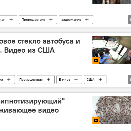
тан
Происшествия
задержание
Пограничник
овое стекло автобуса и
е. Видео из США
иа
Происшествия
В мире
США
школьники
"гипнотизирующий"
аживающее видео