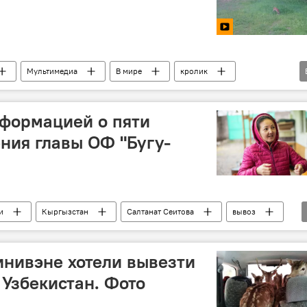
Мультимедиа
В мире
кролик
Интересное из мира животных
формацией о пяти
ения главы ОФ "Бугу-
и
Кыргызстан
Салтанат Сеитова
вывоз
инивэне хотели вывезти
 Узбекистан. Фото