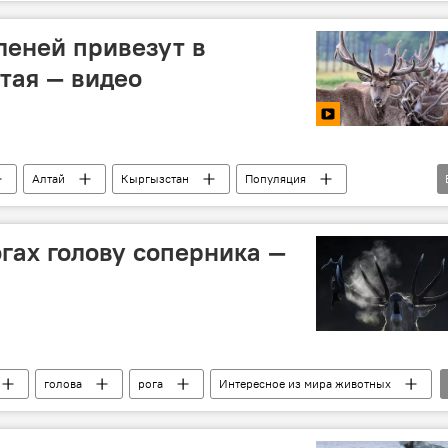
элик
Колумнисты
леней привезут в
тая — видео
Алтай
Кыргызстан
Популяция
огах голову соперника —
голова
рога
Интересное из мира животных