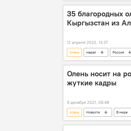
Холодные воды
Боом
35 благородных о
Кыргызстан из Ал
12 апреля 2022, 13:37
олень
марал
Россия
восстановление
видео
Олень носит на р
жуткие кадры
9 декабря 2021, 08:48
олень
Новости
В мире
видео