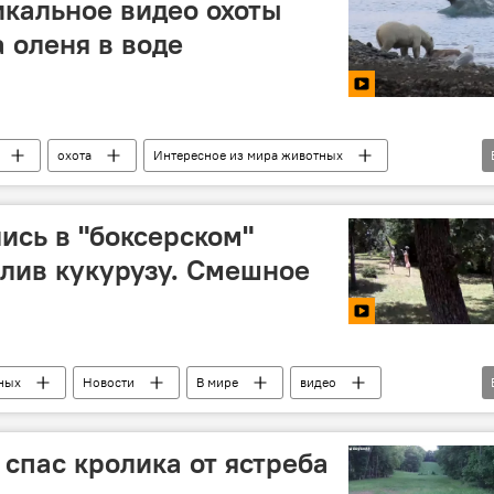
кальное видео охоты
 оленя в воде
охота
Интересное из мира животных
Видеоклуб
медведь
ись в "боксерском"
елив кукурузу. Смешное
ных
Новости
В мире
видео
Техас
драка
бокс
 спас кролика от ястреба