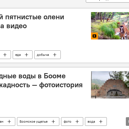
й пятнистые олени
а видео
еда
добыча
дные воды в Бооме
жадность — фотоистория
ан
Боомское ущелье
фото
вода