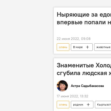
Ныряющие за едо
впервые попали н
22 июня 2022, 09:08
олень
В мире
животные
Знаменитые Холо
сгубила людская 
Астра Садыбакасова
17 июня 2022, 13:32
олень
родник
Кыргызст