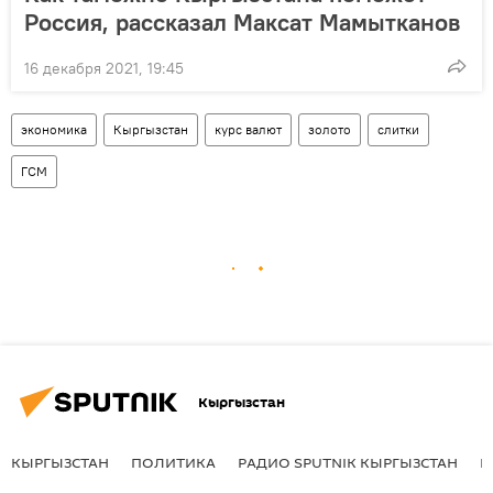
Россия, рассказал Максат Мамытканов
16 декабря 2021, 19:45
экономика
Кыргызстан
курс валют
золото
слитки
ГСМ
Кыргызстан
КЫРГЫЗСТАН
ПОЛИТИКА
РАДИО SPUTNIK КЫРГЫЗСТАН
Р