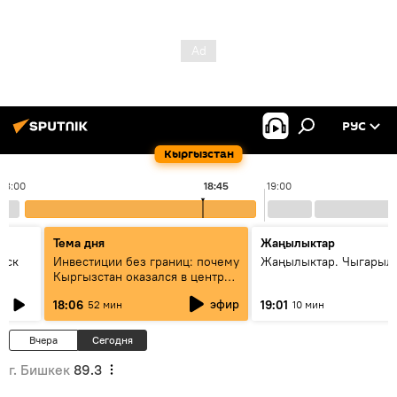
РУС
Кыргызстан
18:00
18:45
19:00
Тема дня
Жаңылыктар
уск
Инвестиции без границ: почему
Жаңылыктар. Чыгарыл
Кыргызстан оказался в центре
внимания бизнеса
эфир
18:06
19:01
52 мин
10 мин
Вчера
Сегодня
г. Бишкек
89.3