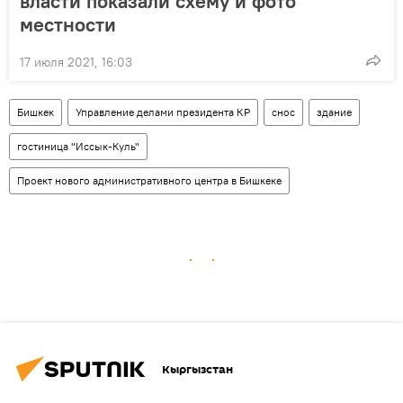
власти показали схему и фото
местности
17 июля 2021, 16:03
Бишкек
Управление делами президента КР
снос
здание
гостиница "Иссык-Куль"
Проект нового административного центра в Бишкеке
Кыргызстан