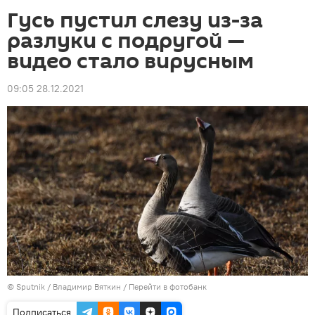
Гусь пустил слезу из-за
разлуки с подругой —
видео стало вирусным
09:05 28.12.2021
©
Sputnik
/ Владимир Вяткин
/
Перейти в фотобанк
Подписаться