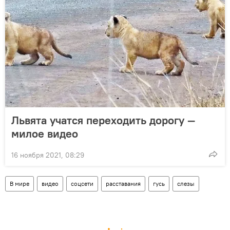
Львята учатся переходить дорогу —
милое видео
16 ноября 2021, 08:29
В мире
видео
соцсети
расставания
гусь
слезы