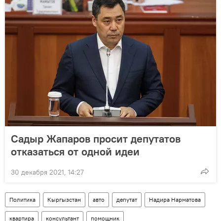
Садыр Жапаров просит депутатов
отказаться от одной идеи
30 декабря 2021, 14:27
Политика
Кыргызстан
авто
депутат
Надира Нарматова
квартира
консультант
помощник