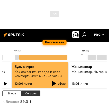
РУС
Кыргызстан
12:00
12:55
Будь в курсе
Жаңылыктар
уск
Как сохранить города и села
Жаңылыктар. Чыгарыл
комфортными: мнение ученых
Евразии
эфир
12:04
13:01
40 мин
7 мин
Вчера
Сегодня
г. Бишкек
89.3