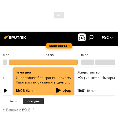
РУС
Кыргызстан
18:00
18:33
19:00
Тема дня
Жаңылыктар
уск
Инвестиции без границ: почему
Жаңылыктар. Чыгарыл
Кыргызстан оказался в центре
внимания бизнеса
эфир
18:06
19:01
52 мин
10 мин
Вчера
Сегодня
г. Бишкек
89.3