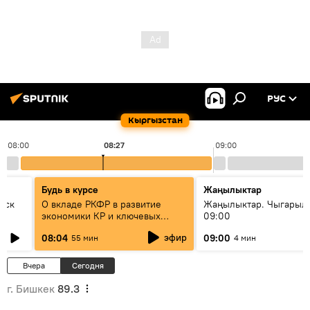
РУС
Кыргызстан
08:00
08:27
09:00
Будь в курсе
Жаңылыктар
уск
О вкладе РКФР в развитие
Жаңылыктар. Чыгары
экономики КР и ключевых
09:00
секторах до 2030 года
эфир
08:04
09:00
55 мин
4 мин
Вчера
Сегодня
г. Бишкек
89.3