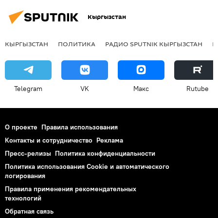
Кыргызстан
КЫРГЫЗСТАН
ПОЛИТИКА
РАДИО SPUTNIK КЫРГЫЗСТАН
Р
Telegram
VK
Макс
Rutube
О проекте
Правила использования
Контакты и сотрудничество
Реклама
Пресс-релизы
Политика конфиденциальности
Политика использования Cookie и автоматического
логирования
Правила применения рекомендательных
технологий
Обратная связь