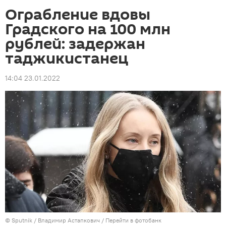
Ограбление вдовы
Градского на 100 млн
рублей: задержан
таджикистанец
14:04 23.01.2022
©
Sputnik
/ Владимир Астапкович
/
Перейти в фотобанк