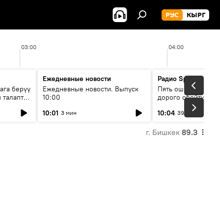
РУС
КЫРГ
03:00
04:00
Ежедневные новости
Радио Sputnik Кыр
ага берүү
Ежедневные новости. Выпуск
Пять ошибок котор
 талаптар
10:00
дорого обойтись п
жилья
10:01
10:04
3 мин
39 мин
г. Бишкек
89.3