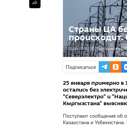
Страны ЦА бе
происходит.
12:36 25.01.2022
(обновлено:
1
Подписаться
25 января примерно в
остались без электрич
"Северэлектро" и "Нац
Кыргызстана" выясняю
Поступают сообщения об о
Казахстана и Узбекистана.