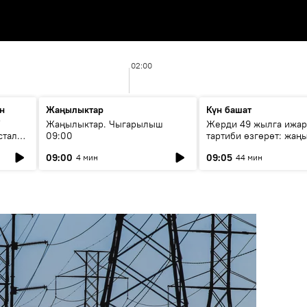
02:00
н
Жаңылыктар
Күн башат
F
Жаңылыктар. Чыгарылыш
Жерди 49 жылга ижар
стала
09:00
тартиби өзгөрөт: жаңы
эмнени көздөйт?
09:00
09:05
4 мин
44 мин