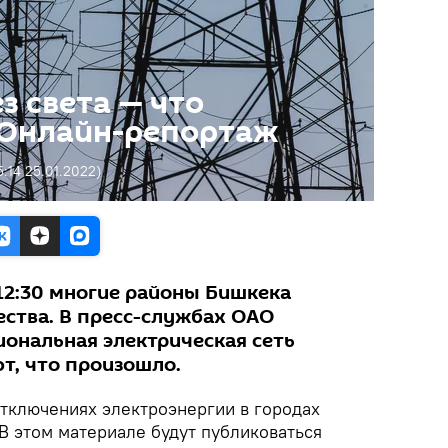
з света — что
 Онлайн-репортаж
5:14 25.01.2022
)
 12:30 многие районы Бишкека
ества. В пресс-службах ОАО
иональная электрическая сеть
т, что произошло.
тключениях электроэнергии в городах
 В этом материале будут публиковаться