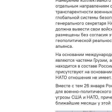
Намерение коллективного 
отдельным направлениям о
транспарентности военных 
глобальной системы безоп
генерального секретаря Н
должна вывести свои войск
размещены без согласия эт
геополитической реальнос
альянса.
На основании международн
являются частями Грузии, 
находится в составе Росс
присутствуют на основани
НАТО отношения не имеет.
Вместе с тем 26 января Р
для военно-политического
угрозы США и НАТО, приче
ближайшие месяцы у этой 