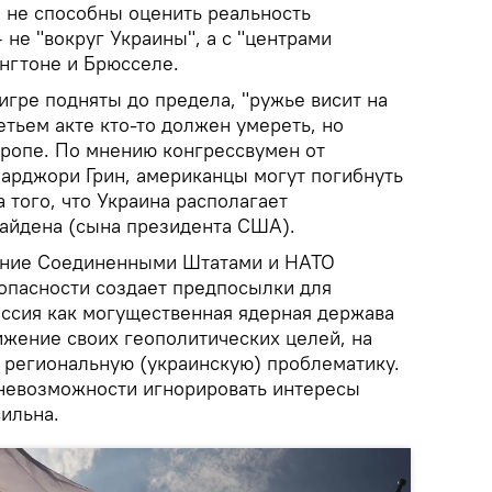
 не способны оценить реальность
не "вокруг Украины", а с "центрами
нгтоне и Брюсселе.
игре подняты до предела, "ружье висит на
ретьем акте кто-то должен умереть, но
вропе. По мнению конгрессвумен от
арджори Грин, американцы могут погибнуть
а того, что Украина располагает
айдена (сына президента США).
шение Соединенными Штатами и НАТО
опасности создает предпосылки для
оссия как могущественная ядерная держава
ижение своих геополитических целей, на
у региональную (украинскую) проблематику.
 невозможности игнорировать интересы
ильна.