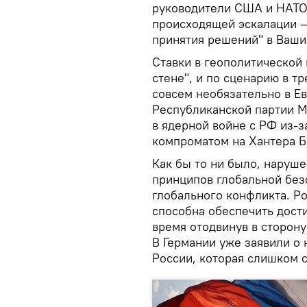
руководители США и НАТО
происходящей эскалации — 
принятия решений" в Ваши
Ставки в геополитической 
стене", и по сценарию в т
совсем необязательно в Е
Республиканской партии М
в ядерной войне с РФ из-з
компроматом на Хантера Б
Как бы то ни было, нару
принципов глобальной без
глобального конфликта. Р
способна обеспечить дост
время отодвинув в сторон
В Германии уже заявили о
России, которая слишком с