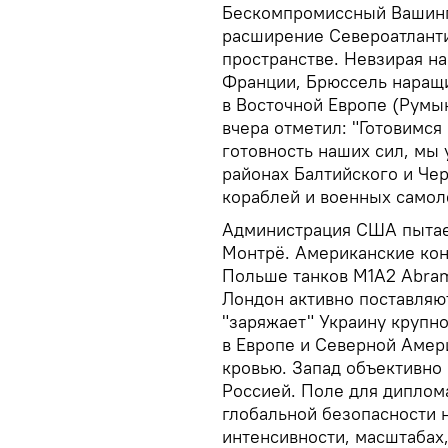
Бескомпромиссный Вашинг
расширение Североатланти
пространстве. Невзирая н
Франции, Брюссель наращи
в Восточной Европе (Румы
вчера отметил: "Готовимс
готовность наших сил, мы 
районах Балтийского и Чер
кораблей и военных самол
Администрация США пытае
Монтрё. Американские кон
Польше танков М1А2 Abram
Лондон активно поставляю
"заряжает" Украину крупн
в Европе и Северной Амер
кровью. Запад объективно
Россией. Поле для диплом
глобальной безопасности 
интенсивности, масштабах