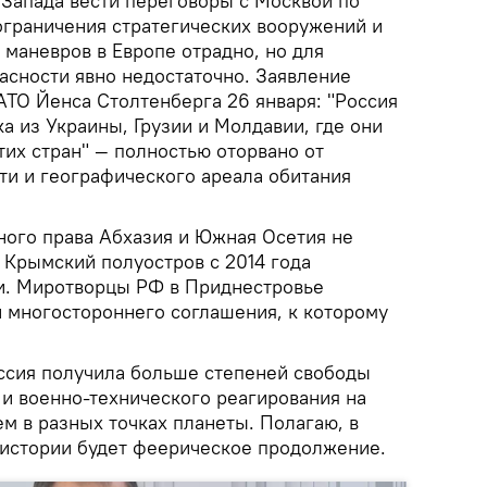
Запада вести переговоры с Москвой по
граничения стратегических вооружений и
маневров в Европе отрадно, но для
асности явно недостаточно. Заявление
АТО Йенса Столтенберга 26 января: "Россия
а из Украины, Грузии и Молдавии, где они
их стран" — полностью оторвано от
ти и географического ареала обитания
ого права Абхазия и Южная Осетия не
а Крымский полуостров с 2014 года
ии. Миротворцы РФ в Приднестровье
и многостороннего соглашения, к которому
оссия получила больше степеней свободы
 и военно-технического реагирования на
м в разных точках планеты. Полагаю, в
истории будет феерическое продолжение.