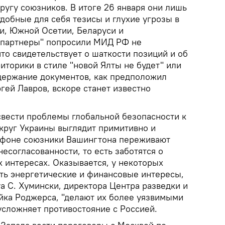
ругу союзников. В итоге 26 января они лишь
добные для себя тезисы и глухие угрозы в
и, Южной Осетии, Беларуси и
"партнеры" попросили МИД РФ не
что свидетельствует о шаткости позиций и об
торики в стиле "новой Ялты не будет" или
одержание документов, как предположил
гей Лавров, вскоре станет известно
вести проблемы глобальной безопасности к
округ Украины выглядит примитивно и
 фоне союзники Вашингтона переживают
есогласованности, то есть заботятся о
 интересах. Оказывается, у некоторых
сть энергетические и финансовые интересы,
а С. Хумински, директора Центра разведки и
ка Роджерса, "делают их более уязвимыми
усложняет противостояние с Россией.