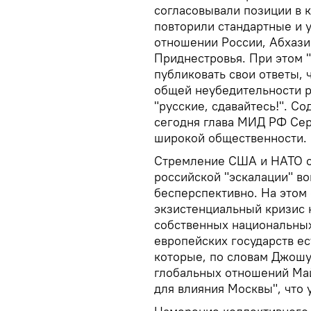
согласовывали позиции в к
повторили стандартные и у
отношении России, Абхази
Приднестровья. При этом 
публиковать свои ответы, 
общей неубедительности ри
"русские, сдавайтесь!". С
сегодня глава МИД РФ Сер
широкой общественности.
Стремление США и НАТО с
российской "эскалации" в
бесперспективно. На этом
экзистенциальный кризис н
собственных национальных
европейских государств е
которые, по словам Джошу
глобальных отношений Май
для влияния Москвы", что 