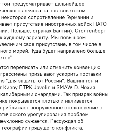
тон предусматривает дальнейшее
ческого альянса на постсоветском
а некоторое сопротивление Германии и
вает присутствие иностранных войск НАТО
нии, Польше, странах Балтии). Столтенберг
я к худшему варианту. Мы повышаем
увеличим свое присутствие, в том числе в
ного морей. Туда будет направлено больше
етов".
тся переписать или отменить конвенцию
грессмены призывают ускорить поставки
s "для защиты от России". Вашингтон и
т Киеву ПТРК Javelin и SMAW-D. Чехия
окалиберными снарядами. Так призрак войны
ике покрывается плотью и наливается
 приближает вооруженное столкновение с
атического урегулирования проблем
неуклонно сужается. Рассуждая об
, географии грядущего конфликта,