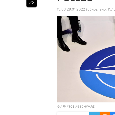
15:03 28.01.2022
(обновлено:
15:1
©
AFP
/ TOBIAS SCHWARZ