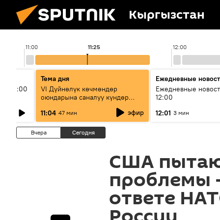
Кыргызстан
11:00
11:25
12:00
Тема дня
Ежедневные новос
ыш 11:00
VI Дүйнөлүк көчмөндөр
Ежедневные новост
оюндарына саналуу күндөр
12:00
калды: даярдык иштери кайсы
эфир
11:04
12:01
47 мин
3 мин
этапка жетти?
Вчера
Сегодня
США пытаю
проблемы —
ответе НА
России