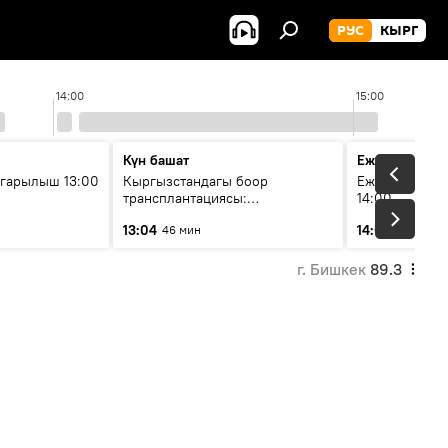
РУС
КЫРГ
14:00
15:00
Күн башат
Ежедневные 
гарылыш 13:00
Кыргызстандагы боор
Ежедневные н
трансплантациясы:
14:00
жетишкендиктер жана өнүгүү
13:04
14:01
46 мин
3 мин
келечеги
г. Бишкек
89.3