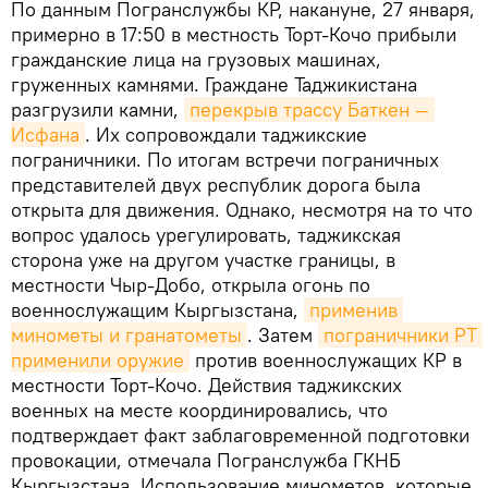
По данным Погранслужбы КР, накануне, 27 января,
примерно в 17:50 в местность Торт-Кочо прибыли
гражданские лица на грузовых машинах,
груженных камнями. Граждане Таджикистана
разгрузили камни,
перекрыв трассу Баткен — 
Исфана
. Их сопровождали таджикские
пограничники. По итогам встречи пограничных
представителей двух республик дорога была
открыта для движения. Однако, несмотря на то что
вопрос удалось урегулировать, таджикская
сторона уже на другом участке границы, в
местности Чыр-Добо, открыла огонь по
военнослужащим Кыргызстана,
применив 
минометы и гранатометы
. Затем
пограничники РТ 
применили оружие
против военнослужащих КР в
местности Торт-Кочо. Действия таджикских
военных на месте координировались, что
подтверждает факт заблаговременной подготовки
провокации, отмечала Погранслужба ГКНБ
Кыргызстана. Использование минометов, которые