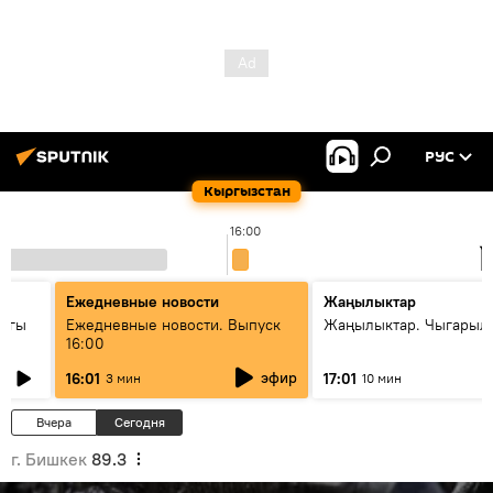
РУС
Кыргызстан
16:00
1
Ежедневные новости
Жаңылыктар
дагы
Ежедневные новости. Выпуск
Жаңылыктар. Чыгарыл
16:00
ызмат
эфир
16:01
17:01
3 мин
10 мин
Вчера
Сегодня
г. Бишкек
89.3