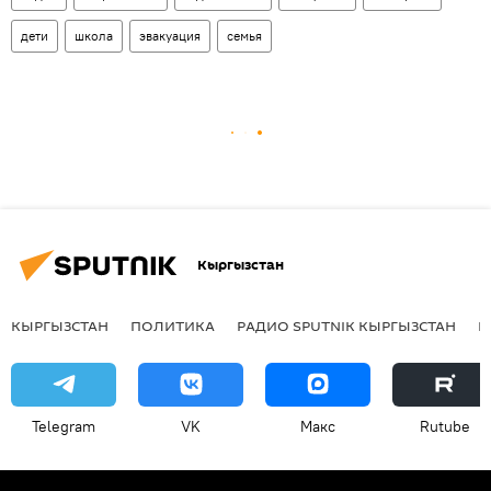
дети
школа
эвакуация
семья
Кыргызстан
КЫРГЫЗСТАН
ПОЛИТИКА
РАДИО SPUTNIK КЫРГЫЗСТАН
Р
Telegram
VK
Макс
Rutube