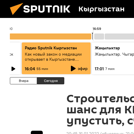
Кыргызстан
16:00
16:59
Радио Sputnik Кыргызстан
Жаңылыктар
Выпуск
Как новый закон о медиации
Жаңылыктар. Чыга
открывает в Кыргызстане
культуру диалога
эфир
16:04
17:01
55 мин
7 мин
Вчера
Сегодня
Строительс
шанс для К
упустить, 
20:45 31.01.2022
(обновлено:
21:0