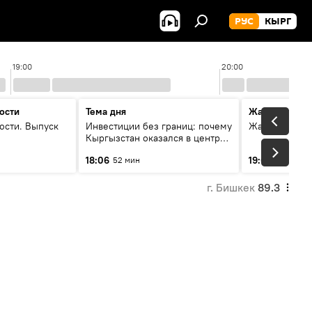
РУС
КЫРГ
19:00
20:00
ости
Тема дня
Жаңылыктар
ости. Выпуск
Инвестиции без границ: почему
Жаңылыктар.
Кыргызстан оказался в центре
внимания бизнеса
18:06
19:01
52 мин
11 мин
г. Бишкек
89.3