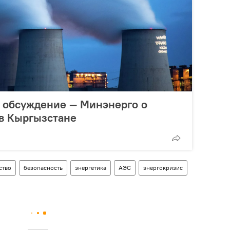
 обсуждение — Минэнерго о
 в Кыргызстане
ство
безопасность
энергетика
АЭС
энергокризис