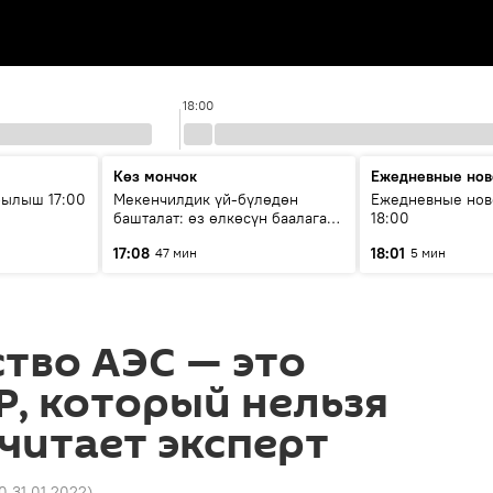
18:00
Көз мончок
Ежедневные нов
рылыш 17:00
Мекенчилдик үй-бүлөдөн
Ежедневные нов
башталат: өз өлкөсүн баалаган
18:00
муунду кантип тарбиялоо
17:08
18:01
47 мин
5 мин
керек?
тво АЭС — это
Р, который нельзя
считает эксперт
0 31.01.2022
)