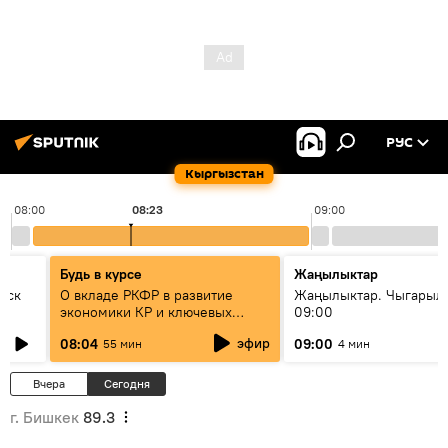
РУС
Кыргызстан
08:00
08:23
09:00
Будь в курсе
Жаңылыктар
уск
О вкладе РКФР в развитие
Жаңылыктар. Чыгары
экономики КР и ключевых
09:00
секторах до 2030 года
эфир
08:04
09:00
55 мин
4 мин
Вчера
Сегодня
г. Бишкек
89.3