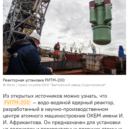
Реакторная установка РИТМ-200
© Фото / пресс-служба ООО "Балтийский завод-Судостроение"
Из открытых источников можно узнать, что
РИТМ-200
— водо-водяной ядерный реактор,
разработанный в научно-производственном
центре атомного машиностроения ОКБМ имени И.
И. Африкантова. Он предназначен для установки
на ледоколах и перспективных плавучих атомных