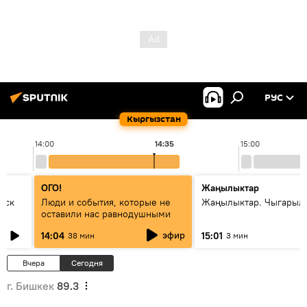
РУС
Кыргызстан
14:00
14:35
15:00
ОГО!
Жаңылыктар
уск
Люди и события, которые не
Жаңылыктар. Чыгарыл
оставили нас равнодушными
эфир
14:04
15:01
38 мин
3 мин
Вчера
Сегодня
г. Бишкек
89.3