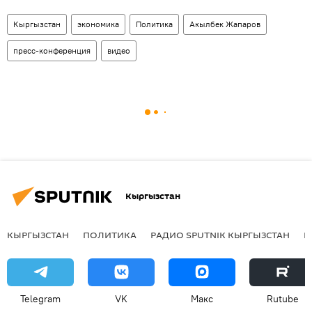
Кыргызстан
экономика
Политика
Акылбек Жапаров
пресс-конференция
видео
Кыргызстан
КЫРГЫЗСТАН
ПОЛИТИКА
РАДИО SPUTNIK КЫРГЫЗСТАН
Р
Telegram
VK
Макс
Rutube