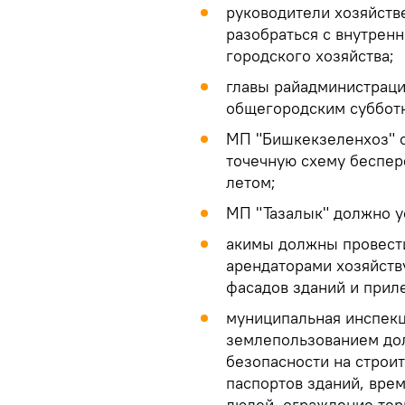
руководители хозяйств
разобраться с внутрен
городского хозяйства;
главы райадминистраци
общегородским субботн
МП "Бишкекзеленхоз" с
точечную схему беспер
летом;
МП "Тазалык" должно у
акимы должны провести
арендаторами хозяйств
фасадов зданий и прил
муниципальная инспекц
землепользованием до
безопасности на строи
паспортов зданий, вре
людей, ограждение тер