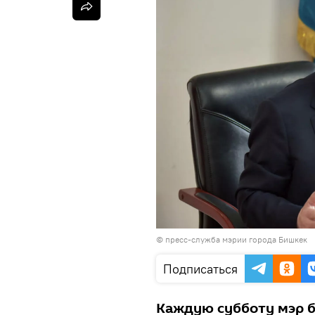
©
пресс-служба мэрии города Бишкек
Подписаться
Каждую субботу мэр б