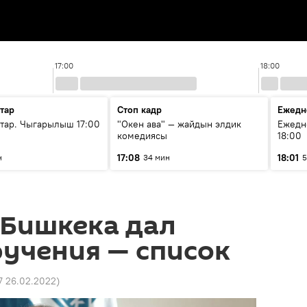
17:00
18:00
тар
Стоп кадр
Ежедн
ар. Чыгарылыш 17:00
"Окен ава" — жайдын элдик
Ежедн
комедиясы
18:00
17:08
18:01
н
34 мин
5
 Бишкека дал
учения — список
57 26.02.2022
)