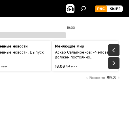
РУС
КЫРГ
19:00
евные новости
Меняющие мир
евные новости. Выпуск
Аскар Салымбеков: «Человек
должен постоянно
совершенствоваться»
18:06
 мин
54 мин
г. Бишкек
89.3