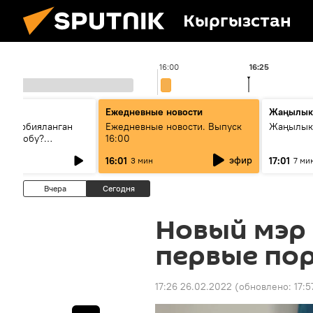
Кыргызстан
16:00
16:25
Ежедневные новости
Жаңылык
н тарбияланган
Ежедневные новости. Выпуск
Жаңылыкт
й болобу?
16:00
жашоосунда
эфир
16:01
17:01
3 мин
7 ми
орду
Вчера
Сегодня
Новый мэр
первые пор
17:26 26.02.2022
(обновлено:
17: