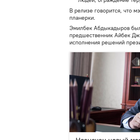
В релизе говорится, что м
планерки.
Эмилбек Абдыкадыров был 
предшественник Айбек Дж
исполнения решений прези
Назначен новый мэр