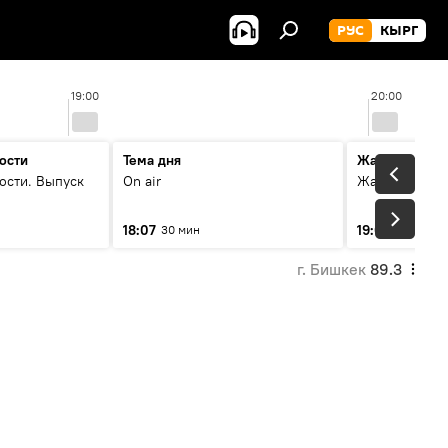
РУС
КЫРГ
19:00
20:00
ости
Тема дня
Жаңылыктар
ости. Выпуск
On air
Жаңылыктар.
18:07
19:01
30 мин
5 мин
г. Бишкек
89.3