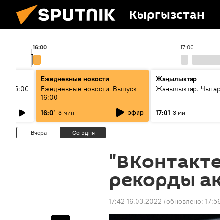
Кыргызстан
16:00
17:00
Ежедневные новости
Жаңылыктар
ыш 15:00
Ежедневные новости. Выпуск
Жаңылыктар. Чыга
16:00
эфир
16:01
17:01
3 мин
3 мин
Вчера
Сегодня
"ВКонтакте
рекорды а
17:42 16.03.2022
(обновлено:
17:5