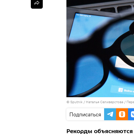
©
Sputnik
/ Наталья Селиверстова
/
Пере
Подписаться
Рекорды объясняются