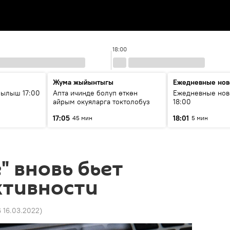
18:00
Жума жыйынтыгы
Ежедневные нов
рылыш 17:00
Апта ичинде болуп өткөн
Ежедневные нов
айрым окуяларга токтолобуз
18:00
17:05
18:01
45 мин
5 мин
" вновь бьет
ктивности
6 16.03.2022
)