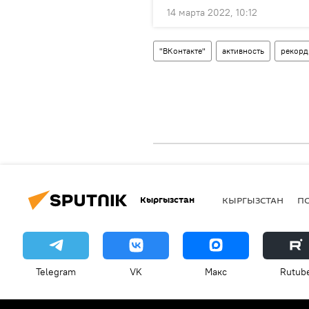
14 марта 2022, 10:12
"ВКонтакте"
активность
рекорд
Кыргызстан
КЫРГЫЗСТАН
П
Telegram
VK
Макс
Rutub