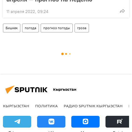
11 апреля 2022, 09:24
Бишкек
погода
прогноз погоды
гроза
Кыргызстан
КЫРГЫЗСТАН
ПОЛИТИКА
РАДИО SPUTNIK КЫРГЫЗСТАН
Р