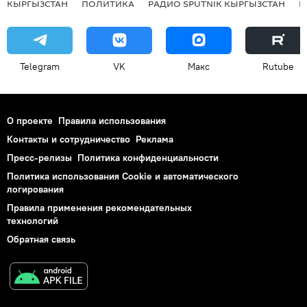
КЫРГЫЗСТАН
ПОЛИТИКА
РАДИО SPUTNIK КЫРГЫЗСТАН
Р
Telegram
VK
Макс
Rutube
О проекте
Правила использования
Контакты и сотрудничество
Реклама
Пресс-релизы
Политика конфиденциальности
Политика использования Cookie и автоматического
логирования
Правила применения рекомендательных
технологий
Обратная связь