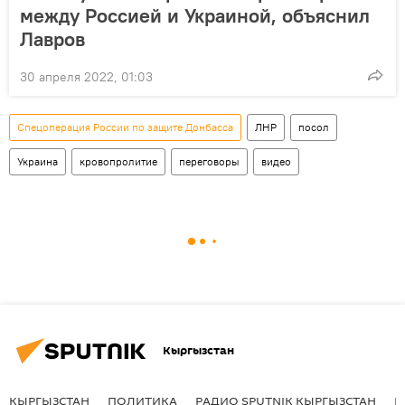
между Россией и Украиной, объяснил
Лавров
30 апреля 2022, 01:03
Спецоперация России по защите Донбасса
ЛНР
посол
Украина
кровопролитие
переговоры
видео
Кыргызстан
КЫРГЫЗСТАН
ПОЛИТИКА
РАДИО SPUTNIK КЫРГЫЗСТАН
Р