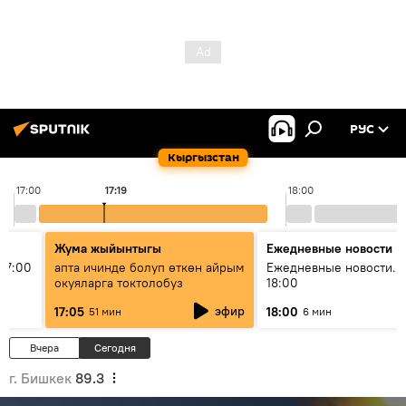
РУС
Кыргызстан
17:00
17:19
18:00
Жума жыйынтыгы
Ежедневные новости
17:00
апта ичинде болуп өткөн айрым
Ежедневные новости. 
окуяларга токтолобуз
18:00
эфир
17:05
18:00
51 мин
6 мин
Вчера
Сегодня
г. Бишкек
89.3