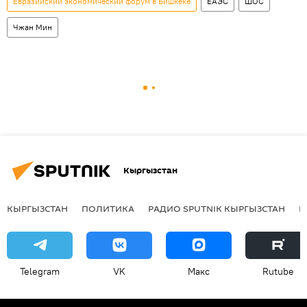
Евразийский экономический форум в Бишкеке
ЕАЭС
ШОС
Чжан Мин
Кыргызстан
КЫРГЫЗСТАН
ПОЛИТИКА
РАДИО SPUTNIK КЫРГЫЗСТАН
Р
Telegram
VK
Макс
Rutube