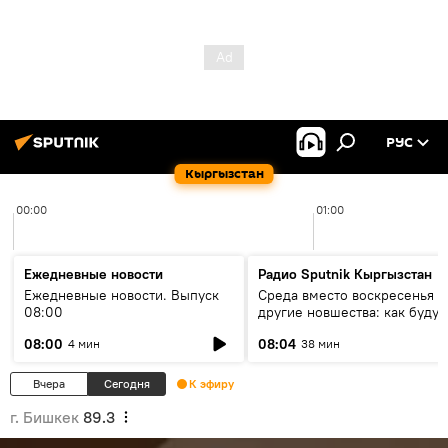
РУС
Кыргызстан
00:00
01:00
Ежедневные новости
Радио Sputnik Кыргызстан
Ежедневные новости. Выпуск
Среда вместо воскресенья и
08:00
другие новшества: как будут
проходить выборы в КР?
08:00
08:04
4 мин
38 мин
Вчера
Сегодня
К эфиру
г. Бишкек
89.3