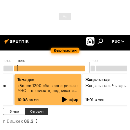
РУС
Кыргызстан
10:00
10:10
11:00
Тема дня
Жаңылыктар
уск
«Более 1200 сёл в зоне риска»:
Жаңылыктар. Чыгарылы
МЧС — о климате, ледниках и
системе оповещения
эфир
10:08
11:01
49 мин
3 мин
населения
Вчера
Сегодня
г. Бишкек
89.3