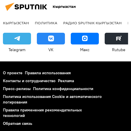
Кыргызстан
КЫРГЫЗСТАН
ПОЛИТИКА
РАДИО SPUTNIK КЫРГЫЗСТАН
Р
Telegram
VK
Макс
Rutube
О проекте
Правила использования
Контакты и сотрудничество
Реклама
Пресс-релизы
Политика конфиденциальности
Политика использования Cookie и автоматического
логирования
Правила применения рекомендательных
технологий
Обратная связь