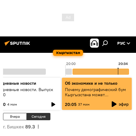
РУС
Кыргызстан
20:00
20:34
едневные новости
Об экономике и не только
едневные новости. Выпуск
Почему демографический бум
:00
Кыргызстана может
превратиться в проблему и как
эфир
:00
20:05
4 мин
37 мин
этого избежать
Вчера
Сегодня
г. Бишкек
89.3