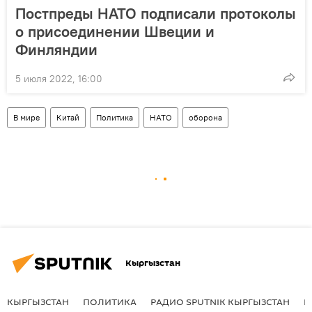
Постпреды НАТО подписали протоколы
о присоединении Швеции и
Финляндии
5 июля 2022, 16:00
В мире
Китай
Политика
НАТО
оборона
Кыргызстан
КЫРГЫЗСТАН
ПОЛИТИКА
РАДИО SPUTNIK КЫРГЫЗСТАН
Р