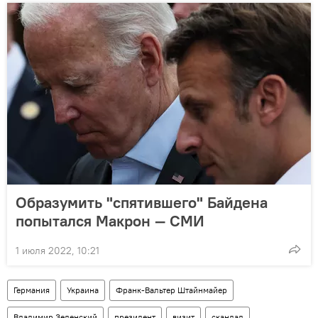
Образумить "спятившего" Байдена
попытался Макрон — СМИ
1 июля 2022, 10:21
Германия
Украина
Франк-Вальтер Штайнмайер
Владимир Зеленский
президент
визит
скандал