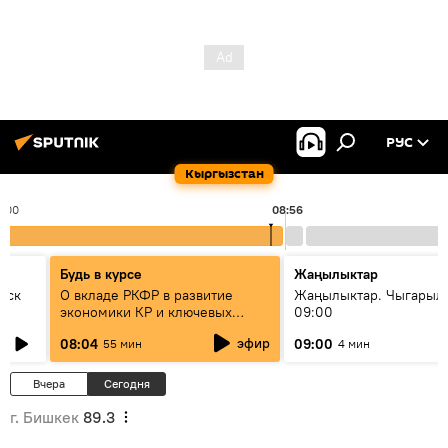
РУС
Кыргызстан
8:00
08:56
Будь в курсе
Жаңылыктар
уск
О вкладе РКФР в развитие
Жаңылыктар. Чыгары
экономики КР и ключевых
09:00
секторах до 2030 года
эфир
08:04
09:00
55 мин
4 мин
Вчера
Сегодня
г. Бишкек
89.3