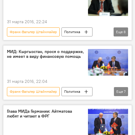
гуманитарная помощь
31 марта 2016, 22:24
Франк-Вальтер Штайнмайер
Политика
Еще
8
Новости
Кыргызстан
В мире
санкции
снижение
срок
МИД: Кыргызстан, прося о поддержке,
не имеет в виду финансовую помощь
Визит председателя ОБСЕ в Кыргызстан
Санкции в отношении России
31 марта 2016, 22:04
Франк-Вальтер Штайнмайер
Политика
Еще
7
Новости
Кыргызстан
экономика
Эрлан Абдылдаев
МИД
Глава МИДа Германии: Айтматова
любят и читают в ФРГ
поддержка
Визит председателя ОБСЕ в Кыргызстан