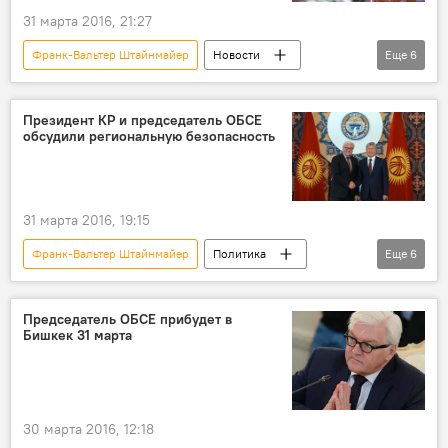
31 марта 2016, 21:27
Франк-Вальтер Штайнмайер
Новости
Еще
6
Кыргызстан
Общество
МИД
заявление
выступление
Президент КР и председатель ОБСЕ
обсудили региональную безопасность
Визит председателя ОБСЕ в Кыргызстан
31 марта 2016, 19:15
Франк-Вальтер Штайнмайер
Политика
Еще
6
Новости
Кыргызстан
Алмазбек Атамбаев
обсуждение
Председатель ОБСЕ прибудет в
Бишкек 31 марта
безопасность
Визит председателя ОБСЕ в Кыргызстан
30 марта 2016, 12:18