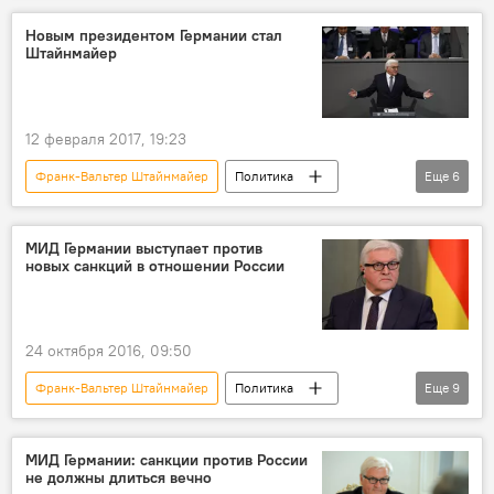
Россия
Украина
Германия
Новым президентом Германии стал
Штайнмайер
Олаф Шольц
посол
критика
Андрей Мельник
12 февраля 2017, 19:23
Франк-Вальтер Штайнмайер
Политика
Еще
6
Пресс-дайджест
Новости
В мире
Германия
выборы
президент
МИД Германии выступает против
новых санкций в отношении России
24 октября 2016, 09:50
Франк-Вальтер Штайнмайер
Политика
Еще
9
Новости
В мире
Пресс-дайджест
Россия
Санкции в отношении России
МИД Германии: санкции против России
не должны длиться вечно
Германия
Сирия
санкции