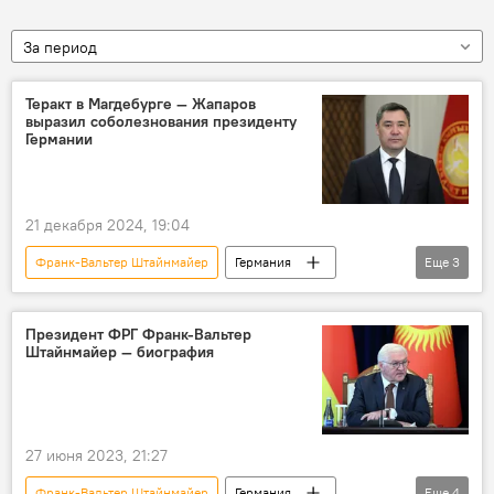
За период
Теракт в Магдебурге — Жапаров
выразил соболезнования президенту
Германии
21 декабря 2024, 19:04
Франк-Вальтер Штайнмайер
Германия
Еще
3
теракт
Садыр Жапаров
соболезнование
Президент ФРГ Франк-Вальтер
Штайнмайер — биография
27 июня 2023, 21:27
Франк-Вальтер Штайнмайер
Германия
Еще
4