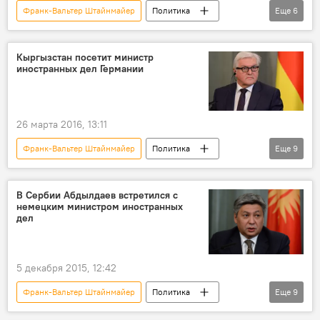
Франк-Вальтер Штайнмайер
Политика
Еще
6
Новости
Кыргызстан
ОБСЕ
МИД
визит
Кыргызстан посетит министр
иностранных дел Германии
Визит председателя ОБСЕ в Кыргызстан
26 марта 2016, 13:11
Франк-Вальтер Штайнмайер
Политика
Еще
9
Новости
Кыргызстан
Центральная Азия
ФРГ
МИД
В Сербии Абдылдаев встретился с
немецким министром иностранных
визит
глава
турне
дел
Визит председателя ОБСЕ в Кыргызстан
5 декабря 2015, 12:42
Франк-Вальтер Штайнмайер
Политика
Еще
9
Новости
В мире
Сербия