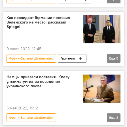
Германия
Официальный визит
Как президент Германии поставил
Зеленского на место, рассказал
Spiegel
9 июля 2022, 12:45
Франк-Вальтер Штайнмайер
Германия
Еще
5
Украина
Владимир Зеленский
президент
визит
скандал
Немцы призвали поставить Киеву
ультиматум из-за поведения
украинского посла
6 мая 2022, 19:12
Франк-Вальтер Штайнмайер
Еще
8
Спецоперация России по защите Донбасса