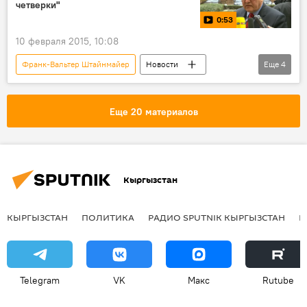
четверки"
0:53
10 февраля 2015, 10:08
Франк-Вальтер Штайнмайер
Новости
Еще
4
видео
Мнение
В мире
Брюссель
Еще 20 материалов
Кыргызстан
КЫРГЫЗСТАН
ПОЛИТИКА
РАДИО SPUTNIK КЫРГЫЗСТАН
Р
Telegram
VK
Макс
Rutube