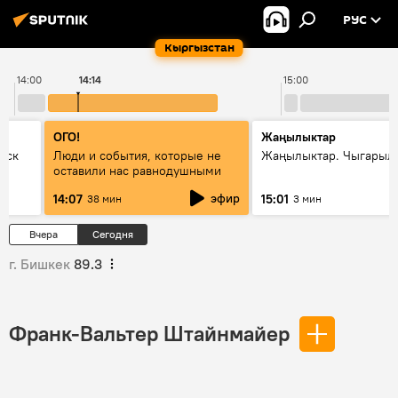
РУС
Кыргызстан
14:00
14:14
15:00
ОГО!
Жаңылыктар
уск
Люди и события, которые не
Жаңылыктар. Чыгарыл
оставили нас равнодушными
эфир
14:07
15:01
38 мин
3 мин
Вчера
Сегодня
г. Бишкек
89.3
Франк-Вальтер Штайнмайер