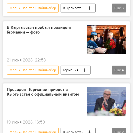
Франк-Вальтер Штайнмайер
Кыргызстан
Еще
6
Политика
Германия
Садыр Жапаров
церемония
В Кыргызстан прибыл президент
Германии — фото
встреча
фото
21 июня 2023, 22:58
Франк-Вальтер Штайнмайер
Германия
Еще
4
Кыргызстан
президент
визит
фото
Президент Германии приедет в
Кыргызстан с официальным визитом
19 июня 2023, 16:50
Франк-Вальтер Штайнмайер
Кыргызстан
Еще
2