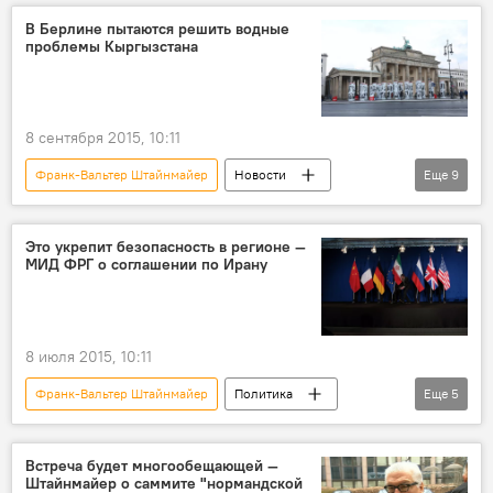
ФРГ
Белград
Эрлан Абдылдаев
В Берлине пытаются решить водные
проблемы Кыргызстана
ОБСЕ
МИД
встреча
8 сентября 2015, 10:11
Франк-Вальтер Штайнмайер
Новости
Еще
9
Кыргызстан
Общество
В мире
Германия
Берлин
Это укрепит безопасность в регионе —
МИД ФРГ о соглашении по Ирану
Центральная Азия
Абдырахман Маматалиев
вода
конференция
8 июля 2015, 10:11
Франк-Вальтер Штайнмайер
Политика
Еще
5
Новости
В мире
Иран
Германия
переговоры
Встреча будет многообещающей —
Штайнмайер о саммите "нормандской