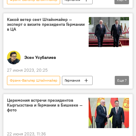
президент
биография
работа
выборы
Какой ветер сеет Штайнмайер —
эксперт о визите президента Германии
в ЦА
Эсен Усубалиев
27 июня 2023, 20:25
Франк-Вальтер Штайнмайер
Германия
Еще
7
Центральная Азия
Кыргызстан
Казахстан
визит
Политика
Церемония встречи президентов
Кыргызстана и Германии в Бишкеке —
Колумнисты
Аналитика
фото
22 июня 2023, 11:36