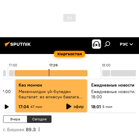
РУС
Кыргызстан
17:00
17:26
18:00
Көз мончок
Ежедневные новости
17:00
Мекенчилдик үй-бүлөдөн
Ежедневные новости. 
башталат: өз өлкөсүн баалаган
18:00
муунду кантип тарбиялоо
эфир
17:04
18:01
47 мин
5 мин
керек?
Вчера
Сегодня
г. Бишкек
89.3