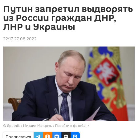
Путин запретил выдворять
из России граждан ДНР,
ЛНР и Украины
22:17 27.08.2022
©
Sputnik
/ Михаил Метцель
/
Перейти в фотобанк
Подписаться