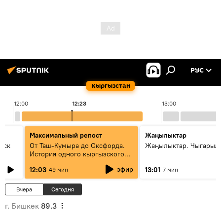
РУС
Кыргызстан
12:00
12:23
13:00
Максимальный репост
Жаңылыктар
уск
От Таш-Кумыра до Оксфорда.
Жаңылыктар. Чыгарыл
История одного кыргызского
динозавра
эфир
12:03
13:01
49 мин
7 мин
Вчера
Сегодня
г. Бишкек
89.3