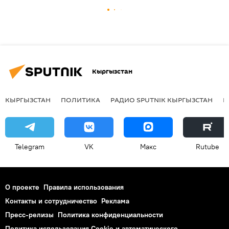
Кыргызстан
КЫРГЫЗСТАН
ПОЛИТИКА
РАДИО SPUTNIK КЫРГЫЗСТАН
Р
Telegram
VK
Макс
Rutube
О проекте
Правила использования
Контакты и сотрудничество
Реклама
Пресс-релизы
Политика конфиденциальности
Политика использования Cookie и автоматического