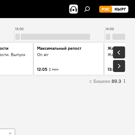
РУС
КЫРГ
13:00
14:00
ости
Максимальный репост
Жаңылыктар
ости. Выпуск
On air
Жаңылыктар.
12:05
13:01
2 мин
3 мин
г. Бишкек
89.3