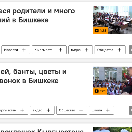
ся родители и много
ний в Бишкеке
1:28
Новости
Кыргызстан
видео
Общество
дети
ей, банты, цветы и
вонок в Бишкеке
1:31
ыргызстан
видео
Общество
школа
ы
дети
рвоклашек Кыргызстана