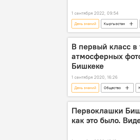
1 сентября 2022, 09:54
День знаний
Кыргызстан
поздравления
В первый класс в
атмосферных фото
Бишкеке
1 сентября 2020, 16:26
День знаний
Общество
Коронавирус - 2020
школа
Первоклашки Биш
как это было. Вид