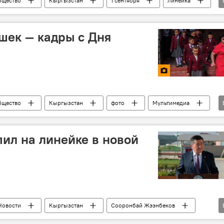
бщество
Кыргызстан
1 сентября
линейка
гызстане
шек — кадры с Дня
бщество
Кыргызстан
фото
Мультимедиа
ласс
Бишкек
ил на линейке в новой
Новости
Кыргызстан
Сооронбай Жээнбеков