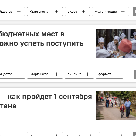
бщество
Кыргызстан
видео
Мультимедиа
авирус в Кыргызстане
бюджетных мест в
ожно успеть поступить
бщество
Кыргызстан
линейка
формат
— как пройдет 1 сентября
стана