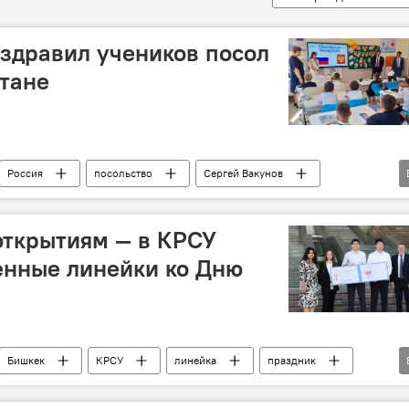
здравил учеников посол
тане
Россия
посольство
Сергей Вакунов
школа
открытиям — в КРСУ
енные линейки ко Дню
Бишкек
КРСУ
линейка
праздник
школа