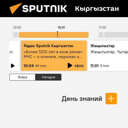
Кыргызстан
10:00
10:31
11:00
Радио Sputnik Кыргызстан
Жаңылыктар
Выпуск
«Более 1200 сёл в зоне риска»:
Жаңылыктар. Чыгар
МЧС — о климате, ледниках и
системе оповещения
эфир
10:04
11:01
49 мин
3 мин
населения
Вчера
Сегодня
День знаний