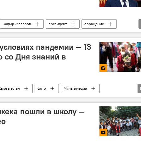
Садыр Жапаров
президент
обращение
 условиях пандемии — 13
 со Дня знаний в
Кыргызстан
фото
Мультимедиа
учеба
Коронавирус в Кыргызстане
кека пошли в школу —
ео