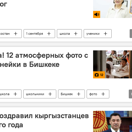
ог
ызстан
1 сентября
школа
ученики
а! 12 атмосферных фото с
нейки в Бишкеке
12
школа
школьники
Бишкек
фото
учебный год
линейка
Новости Киргизии
оздравил кыргызстанцев
го года