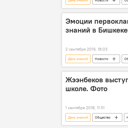
День знаний
Новости
О
формат
Коронавирус в Кыр
Эмоции первокла
знаний в Бишкеке
2 сентября 2019, 18:03
День знаний
Новости
О
праздник
школа
к
Жээнбеков выступ
школе. Фото
1 сентября 2018, 11:51
День знаний
Общество
строительство
школа