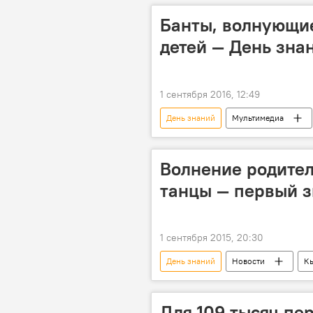
Банты, волнующие
детей — День зна
1 сентября 2016, 12:49
День знаний
Мультимедиа
1 сентября
школа
Волнение родител
танцы — первый з
1 сентября 2015, 20:30
День знаний
Новости
К
линейка
бант
цвет
Для 109 тысяч пе