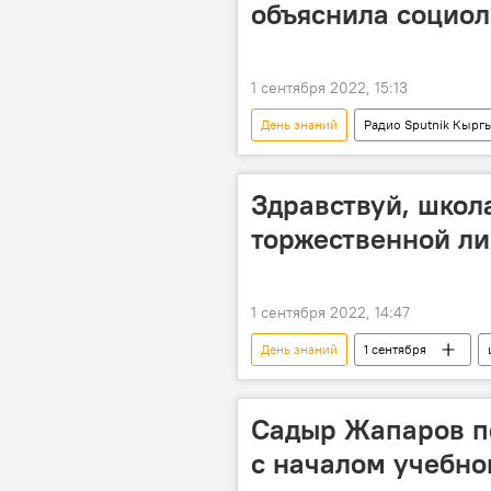
объяснила социол
1 сентября 2022, 15:13
День знаний
Радио Sputnik Кырг
Сайкал Жунушова
Здравствуй, школ
торжественной ли
1 сентября 2022, 14:47
День знаний
1 сентября
Фотолента
Кыргызстан
Садыр Жапаров п
с началом учебно