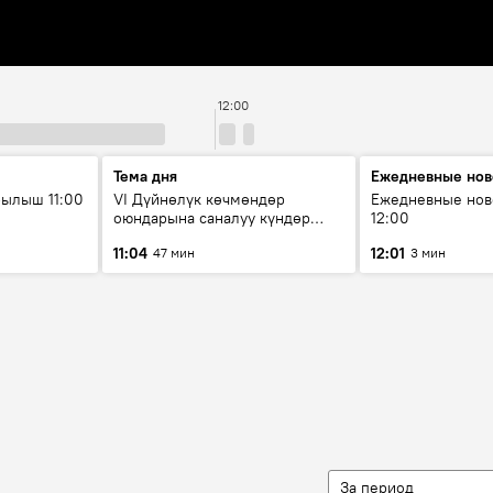
12:00
Тема дня
Ежедневные нов
ылыш 11:00
VI Дүйнөлүк көчмөндөр
Ежедневные нов
оюндарына саналуу күндөр
12:00
калды: даярдык иштери кайсы
11:04
12:01
47 мин
3 мин
этапка жетти?
За период