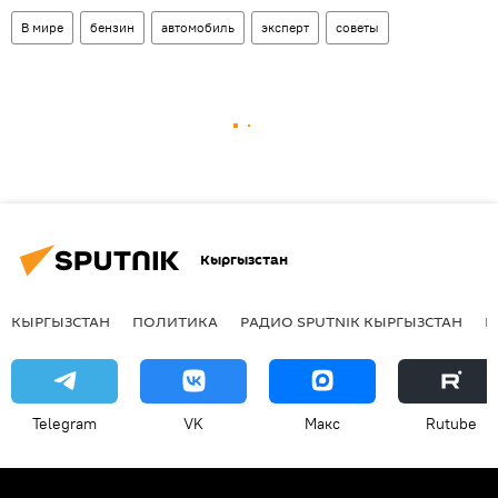
В мире
бензин
автомобиль
эксперт
советы
Кыргызстан
КЫРГЫЗСТАН
ПОЛИТИКА
РАДИО SPUTNIK КЫРГЫЗСТАН
Р
Telegram
VK
Макс
Rutube