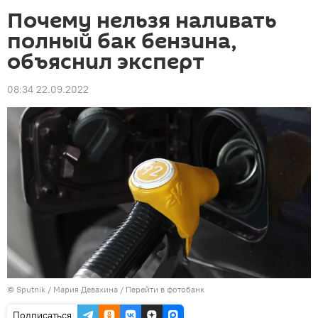
Почему нельзя наливать
полный бак бензина,
объяснил эксперт
08:34 22.09.2022
©
Sputnik
/ Мария Девахина
/
Перейти в фотобанк
Подписаться