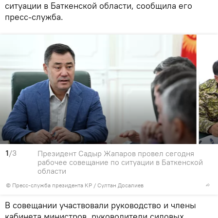
ситуации в Баткенской области, сообщила его
пресс-служба.
1
/3
Президент Садыр Жапаров провел сегодня
рабочее совещание по ситуации в Баткенской
области
©
Пресс-служба президента КР / Султан Досалиев
В совещании участвовали руководство и члены
кабинета министров, руководители силовых