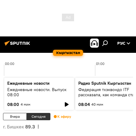
РУС
Кыргызстан
00:00
01:00
Ежедневные новости
Радио Sputnik Кыргызстан
Ежедневные новости. Выпуск
Федерация тхэквондо ITF
08:00
рассказала, как команда ста
жертвой мошенников
08:00
08:04
4 мин
40 мин
Вчера
Сегодня
К эфиру
г. Бишкек
89.3