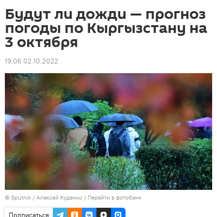
Будут ли дожди — прогноз
погоды по Кыргызстану на
3 октября
19:06 02.10.2022
©
Sputnik
/ Алексей Куденко
/
Перейти в фотобанк
Подписаться