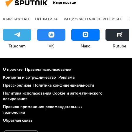
Кыргызстан
КЫРГЫЗСТАН
ПОЛИТИКА
РАДИО SPUTNIK КЫРГЫЗСТАН
Р
Telegram
VK
Макс
Rutube
О проекте
Правила использования
Контакты и сотрудничество
Реклама
Пресс-релизы
Политика конфиденциальности
Политика использования Cookie и автоматического
логирования
Правила применения рекомендательных
технологий
Обратная связь