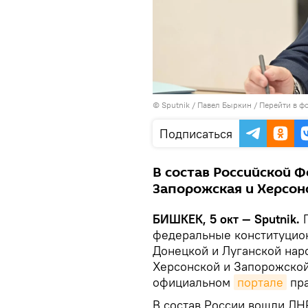
©
Sputnik
/ Павел Быркин
/
Перейти в ф
Подписаться
В состав Российской 
Запорожская и Херсонс
БИШКЕК, 5 окт — Sputnik.
П
федеральные конституцион
Донецкой и Луганской нар
Херсонской и Запорожской
официальном
портале
пра
В состав России вошли ЛНР