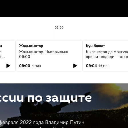
02:00
н
Жаңылыктар
Күн башат
е
Жаңылыктар. Чыгарылыш
Кыргызстанда мөңгүл
х
09:00
эриши тездеди — токт
мүмкүн эмеспи?
09:00
09:04
4 мин
46 мин
сии по защите
 февраля 2022 года Владимир Путин