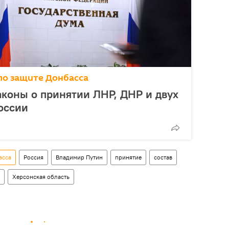
по защите Донбасса
аконы о принятии ЛНР, ДНР и двух
России
асса
Россия
Владимир Путин
принятие
состав
Херсонская область