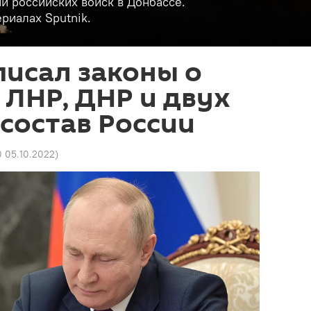
и российских войск в Донбассе.
риалах Sputnik.
исал законы о
ЛНР, ДНР и двух
 состав России
0 05.10.2022
)