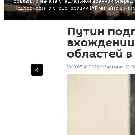
объявил о начале специальной военной операци
Подробности о спецоперации РФ читайте в мате
Путин подп
вхождении 
областей в
13:13 05.10.2022
(обновлено:
13:2