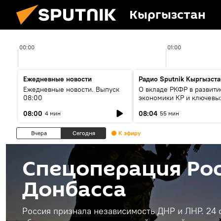
Кыргызстан
00:00
01:00
Ежедневные новости
Радио Sputnik Кыргызста
Ежедневные новости. Выпуск
О вкладе РКФР в развити
08:00
экономики КР и ключевы
секторах до 2030 года
08:00
08:04
4 мин
55 мин
Вчера
Сегодня
К эфиру
Спецоперация Рос
Донбасса
Россия признала независимость ДНР и ЛНР. 24