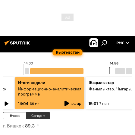
РУС
Кыргызстан
14:00
14:56
Итоги недели
Жаңылыктар
уск
Информационно-аналитическая
Жаңылыктар. Чыгарыл
программа
эфир
14:04
15:01
36 мин
7 мин
Вчера
Сегодня
г. Бишкек
89.3